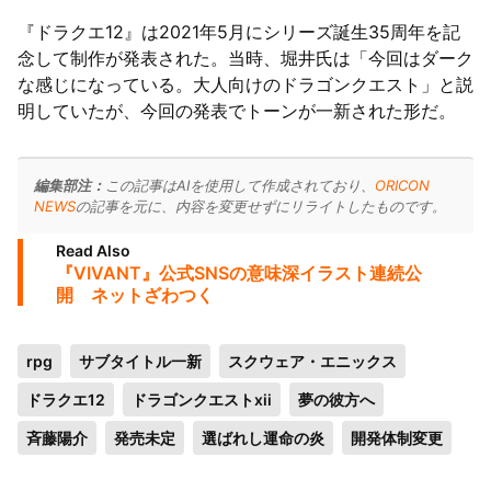
『ドラクエ12』は2021年5月にシリーズ誕生35周年を記
念して制作が発表された。当時、堀井氏は「今回はダーク
な感じになっている。大人向けのドラゴンクエスト」と説
明していたが、今回の発表でトーンが一新された形だ。
編集部注：
この記事はAIを使用して作成されており、
ORICON
NEWS
の記事を元に、内容を変更せずにリライトしたものです。
Read Also
『VIVANT』公式SNSの意味深イラスト連続公
開 ネットざわつく
rpg
サブタイトル一新
スクウェア・エニックス
ドラクエ12
ドラゴンクエストxii
夢の彼方へ
斉藤陽介
発売未定
選ばれし運命の炎
開発体制変更