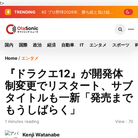
t>
TRENDING
#2
#3
プロ野球2026年、勝ち組と負け組
＜訃報＞元自民党参院議員の藤野
の明暗 阪神完売も動員伸び悩む球団
公孝氏が死去、78歳 妻は料理研究家の
真紀子氏
国内
国際
政治
経済
自動車
IT
エンタメ
スポーツ
Home
/
エンタメ
『ドラクエ12』が開発体
制変更でリスタート、サブ
タイトルも一新「発売まで
もうしばらく」
1 minutes reading
View : 70
Kenji Watanabe