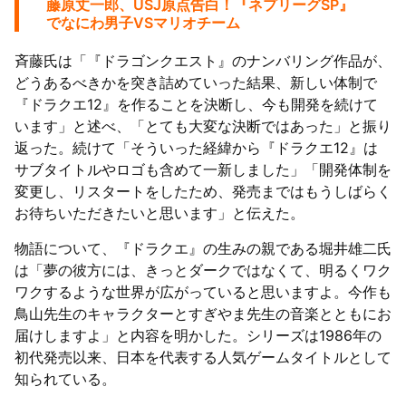
藤原丈一郎、USJ原点告白！『ネプリーグSP』
でなにわ男子VSマリオチーム
斉藤氏は「『ドラゴンクエスト』のナンバリング作品が、
どうあるべきかを突き詰めていった結果、新しい体制で
『ドラクエ12』を作ることを決断し、今も開発を続けて
います」と述べ、「とても大変な決断ではあった」と振り
返った。続けて「そういった経緯から『ドラクエ12』は
サブタイトルやロゴも含めて一新しました」「開発体制を
変更し、リスタートをしたため、発売まではもうしばらく
お待ちいただきたいと思います」と伝えた。
物語について、『ドラクエ』の生みの親である堀井雄二氏
は「夢の彼方には、きっとダークではなくて、明るくワク
ワクするような世界が広がっていると思いますよ。今作も
鳥山先生のキャラクターとすぎやま先生の音楽とともにお
届けしますよ」と内容を明かした。シリーズは1986年の
初代発売以来、日本を代表する人気ゲームタイトルとして
知られている。