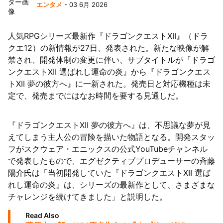
エンタメ
- 03 6月 2026
人気RPGシリーズ最新作『ドラゴンクエストXII』（ドラ
クエ12）の新情報が27日、発表された。新たな映像が解
禁され、開発体制の変更に伴い、サブタイトルが『ドラゴ
ンクエストXII 選ばれし運命の炎』から『ドラゴンクエス
トXII 夢の彼方へ』に一新された。発売日と対応機種は未
定で、発売までにはなお時間を要する見通しだ。
『ドラゴンクエストXII 夢の彼方へ』は、不思議な夢が見
えてしまう主人公の冒険を描いた物語となる。開発スタッ
フがスクウェア・エニックスの公式YouTubeチャンネル
で発表したもので、エグゼクティブプロデューサーの斉藤
陽介氏は「当初開発していた『ドラゴンクエストXII 選ば
れし運命の炎』は、シリーズの最新作として、さまざまな
チャレンジを続けてきました」と説明した。
Read Also