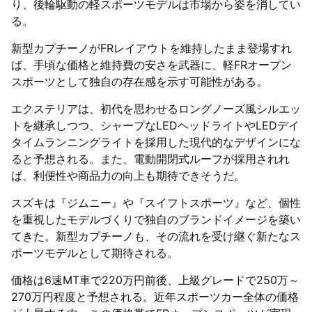
り、後輪駆動の軽スポーツモデルは市場から姿を消してい
る。
新型カプチーノがFRレイアウトを維持したまま登場すれ
ば、手頃な価格と維持費の安さを武器に、軽FRオープン
スポーツとして独自の存在感を示す可能性がある。
エクステリアは、初代を思わせるロングノーズ風シルエッ
トを継承しつつ、シャープなLEDヘッドライトやLEDデイ
タイムランニングライトを採用した現代的なデザインにな
ると予想される。また、電動開閉式ルーフが採用されれ
ば、利便性や商品力の向上も期待できそうだ。
スズキは『ジムニー』や『スイフトスポーツ』など、個性
を重視したモデルづくりで独自のブランドイメージを築い
てきた。新型カプチーノも、その流れを受け継ぐ新たなス
ポーツモデルとして期待される。
価格は6速MT車で220万円前後、上級グレードで250万～
270万円程度と予想される。近年スポーツカー全体の価格