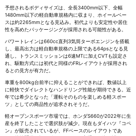
予想されるボディサイズは、全長3400mm以下、全幅
1480mm以下の軽自動車規格内に収まり、ホイールベー
スは約2265mmとなる見込み。初代よりも安定性や居住
性を高めたパッケージングが採用される可能性がある。
パワートレインは660cc直列3気筒ターボエンジンを搭載
し、最高出力は軽自動車規格の上限である64psとなる見
通し。トランスミッションは6速MTに加えCVTも設定さ
れ、駆動方式には初代と同様のFRレイアウトが採用され
るとの見方が有力だ。
車重を800kg台前半に抑えることができれば、数値以上
に軽快でダイレクトなハンドリング性能が期待できる。近
年では希少となった「運転そのものを楽しめる軽スポー
ツ」としての商品性が追求されそうだ。
軽オープンスポーツ市場では、ホンダS660が2022年に生
産を終了したことで選択肢が減少。現在もダイハツ『コペ
ン』が販売されているが、FFベースのレイアウトであ