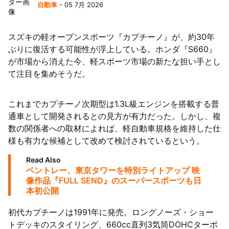
自動車
- 05 7月 2026
スズキの軽オープンスポーツ『カプチーノ』が、約30年
ぶりに復活する可能性が浮上している。ホンダ『S660』
が市場から消えた今、軽スポーツ市場の新たな担い手とし
て注目を集めそうだ。
これまでカプチーノ次期型は1.3L級エンジンを搭載する普
通車として開発されるとの見方が有力だった。しかし、複
数の関係者への取材によれば、軽自動車規格を維持した仕
様も有力な候補として改めて検討されているという。
Read Also
ベントレー、東京タワーを特別ライトアップ 映
像作品『FULL SEND』のスーパースポーツも日
本初公開
初代カプチーノは1991年に発売。ロングノーズ・ショー
トデッキのスタイリング、660cc直列3気筒DOHCターボ