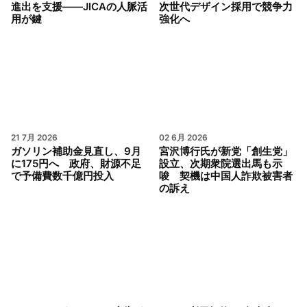
進出を支援——JICAの人脈活
次世代デザイン採用で競争力
用が鍵
強化へ
21 7月 2026
02 6月 2026
ガソリン補助金見直し、9月
宮沢博行氏が新党「創生党」
に175円へ 政府、財源不足
設立、次期衆院選出馬も示
で予備費数千億円投入
唆 契機は中国人詐欺被害者
の訴え