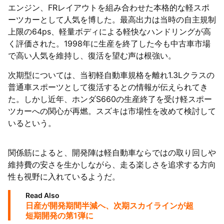
エンジン、FRレイアウトを組み合わせた本格的な軽スポ
ーツカーとして人気を博した。最高出力は当時の自主規制
上限の64ps、軽量ボディによる軽快なハンドリングが高
く評価された。1998年に生産を終了した今も中古車市場
で高い人気を維持し、復活を望む声は根強い。
次期型については、当初軽自動車規格を離れ1.3Lクラスの
普通車スポーツとして復活するとの情報が伝えられてき
た。しかし近年、ホンダS660の生産終了を受け軽スポー
ツカーへの関心が再燃。スズキは市場性を改めて検討して
いるという。
関係筋によると、開発陣は軽自動車ならではの取り回しや
維持費の安さを生かしながら、走る楽しさを追求する方向
性も視野に入れているようだ。
Read Also
日産が開発期間半減へ、次期スカイラインが超
短期開発の第1弾に