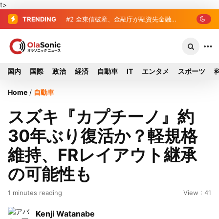
t>
TRENDING
#2
#3
全東信破産、金融庁が融資先金融
破産した全東信、債権者63金融
…
機関への影響調査開始
機関リスト判明 銀行が半数、最大は近
畿産業信組
国内
国際
政治
経済
自動車
IT
エンタメ
スポーツ
Home
/
自動車
スズキ『カプチーノ』約
30年ぶり復活か？軽規格
維持、FRレイアウト継承
の可能性も
1 minutes reading
View : 41
Kenji Watanabe