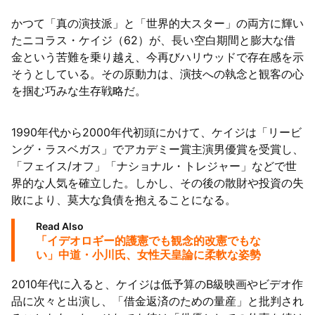
かつて「真の演技派」と「世界的大スター」の両方に輝い
63者の負債総額は1151億円
たニコラス・ケイジ（62）が、長い空白期間と膨大な借
金という苦難を乗り越え、今再びハリウッドで存在感を示
そうとしている。その原動力は、演技への執念と観客の心
を掴む巧みな生存戦略だ。
1990年代から2000年代初頭にかけて、ケイジは「リービ
ング・ラスベガス」でアカデミー賞主演男優賞を受賞し、
「フェイス/オフ」「ナショナル・トレジャー」などで世
界的な人気を確立した。しかし、その後の散財や投資の失
敗により、莫大な負債を抱えることになる。
Read Also
「イデオロギー的護憲でも観念的改憲でもな
い」中道・小川氏、女性天皇論に柔軟な姿勢
2010年代に入ると、ケイジは低予算のB級映画やビデオ作
品に次々と出演し、「借金返済のための量産」と批判され