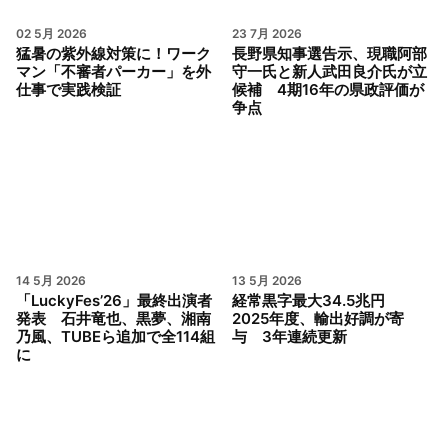
02 5月 2026
23 7月 2026
猛暑の紫外線対策に！ワーク
長野県知事選告示、現職阿部
マン「不審者パーカー」を外
守一氏と新人武田良介氏が立
仕事で実践検証
候補 4期16年の県政評価が
争点
14 5月 2026
13 5月 2026
「LuckyFes’26」最終出演者
経常黒字最大34.5兆円
発表 石井竜也、黒夢、湘南
2025年度、輸出好調が寄
乃風、TUBEら追加で全114組
与 3年連続更新
に