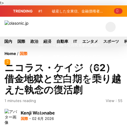
t>
TRENDING
#1
破産した全東信、金融債権者リ
スト公開 最高額は約220億円
#2
破産した全東信、債権者63金融
機関リスト判明 銀行が半数、最大は近
#3
プロ野球2026年、勝ち組と負
国内
国際
政治
経済
自動車
IT
エンタメ
スポーツ
畿産業信組
け組の明暗 阪神完売も動員伸び悩む球
#4
＜訃報＞元自民党参院議員の藤
Home
/
国際
団
野公孝氏が死去、78歳 妻は料理研究家
#5
東芝、かつてのライバル日立の
ニコラス・ケイジ（62）
の真紀子氏
元社長が取締役に就任—再上場に向け視
#6
九州ガス、熊本地震で八代地区
借金地獄と空白期を乗り越
界良好
のガス供給停止 「2次災害防止」を理
#7
犬猫食禁止法案、維新が各党と
えた執念の復活劇
由に
調整 中華料理店の提供に懸念
#8
破産した全東信、最大債権者は
1 minutes reading
View : 55
近畿産業信組の219億円 地銀やノンバ
#9
トイレの暑さ対策に最適？ 山善
Kenji Watanabe
ンクにも影響拡大
「人感センサー搭載ファン付LEDミニラ
#10
破産したカード決済代行大手
国際
- 02 6月 2026
イト」を試してみた
「全東信」債権者リスト公開、金融機関