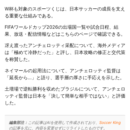
W杯も対象のスポーツくじは、日本サッカーの成長を支え
る重要な仕組みである。
FIFAワールドカップ2026の出場国一覧や試合日程、結
果、放送・配信情報などはこちらのページで確認できる。
冴え渡ったアンチェロッティ采配について、海外メディア
は「極めて冷静だった」と評し、日本攻略の修正と交代策
を称賛した。
ネイマールの起用法について、アンチェロッティ監督は
「延長から…」と語り、選手層の厚さに手応えを示した。
土壇場で逆転勝利を収めたブラジルについて、アンチェロ
ッティ監督は日本を「決して簡単な相手ではない」と評価
した。
編集部注：
この記事はAIを使用して作成されており、
Soccer King
の記事を元に、内容を変更せずにリライトしたものです。