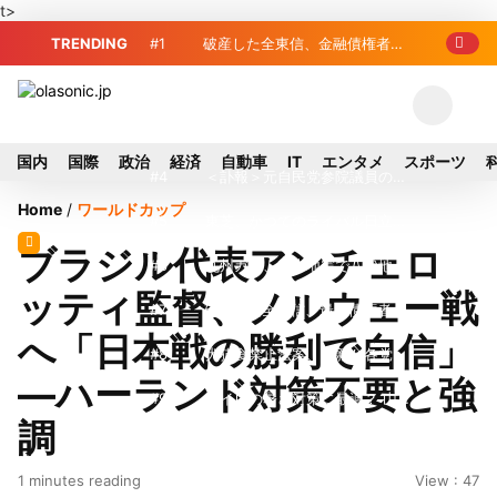
t>
TRENDING
#1
破産した全東信、金融債権者リ
スト公開 最高額は約220億円
#2
破産した全東信、債権者63金融
機関リスト判明 銀行が半数、最大は近
#3
プロ野球2026年、勝ち組と負
国内
国際
政治
経済
自動車
IT
エンタメ
スポーツ
畿産業信組
け組の明暗 阪神完売も動員伸び悩む球
#4
＜訃報＞元自民党参院議員の藤
Home
/
ワールドカップ
団
野公孝氏が死去、78歳 妻は料理研究家
#5
東芝、かつてのライバル日立の
ブラジル代表アンチェロ
の真紀子氏
元社長が取締役に就任—再上場に向け視
#6
九州ガス、熊本地震で八代地区
ッティ監督、ノルウェー戦
界良好
のガス供給停止 「2次災害防止」を理
#7
破産した全東信、最大債権者は
へ「日本戦の勝利で自信」
由に
近畿産業信組の219億円 地銀やノンバ
#8
犬猫食禁止法案、維新が各党と
—ハーランド対策不要と強
ンクにも影響拡大
調整 中華料理店の提供に懸念
#9
トイレの暑さ対策に最適？ 山善
調
「人感センサー搭載ファン付LEDミニラ
#10
破産したカード決済代行大手
1 minutes reading
View : 47
イト」を試してみた
「全東信」債権者リスト公開、金融機関