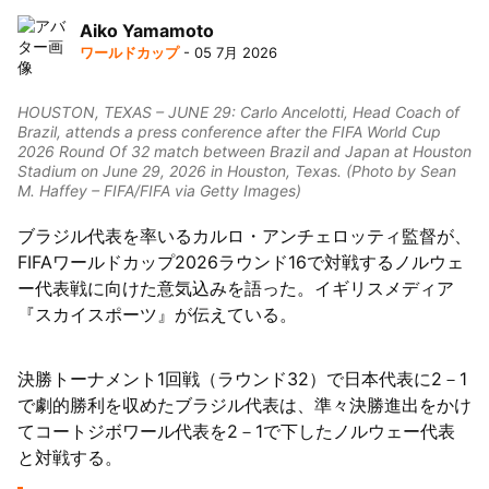
Aiko Yamamoto
63者の負債総額は1151億円
ワールドカップ
- 05 7月 2026
HOUSTON, TEXAS – JUNE 29: Carlo Ancelotti, Head Coach of
Brazil, attends a press conference after the FIFA World Cup
2026 Round Of 32 match between Brazil and Japan at Houston
Stadium on June 29, 2026 in Houston, Texas. (Photo by Sean
M. Haffey – FIFA/FIFA via Getty Images)
ブラジル代表を率いるカルロ・アンチェロッティ監督が、
FIFAワールドカップ2026ラウンド16で対戦するノルウェ
ー代表戦に向けた意気込みを語った。イギリスメディア
『スカイスポーツ』が伝えている。
決勝トーナメント1回戦（ラウンド32）で日本代表に2－1
で劇的勝利を収めたブラジル代表は、準々決勝進出をかけ
てコートジボワール代表を2－1で下したノルウェー代表
と対戦する。