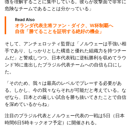
徴を理解することに集中している。彼らが攻撃面で非常に
危険なチームであることは分かっている」
Read Also
オランダ代表主将ファン・ダイク、W杯制覇へ
自信「勝てることを証明する絶好の機会」
そして、アンチェロッティ監督は「ノルウェーは手強い相
手であり、しっかりとした構造と優れた組織力を持つチー
ムだ」と警戒しつつ、日本代表戦に逆転勝利を収めてラウ
ンド16に進出したブラジル代表チームへの自信も口にし
た。
「そのため、我々は最高のレベルでプレーする必要があ
る。しかし、今の我々ならそれが可能だと考えている。な
ぜなら、日本との厳しい試合を勝ち抜いてきたことで自信
を深めているからね」
注目のブラジル代表とノルウェー代表の一戦は5日（日本
時間6日5時キックオフ予定）に開催される。