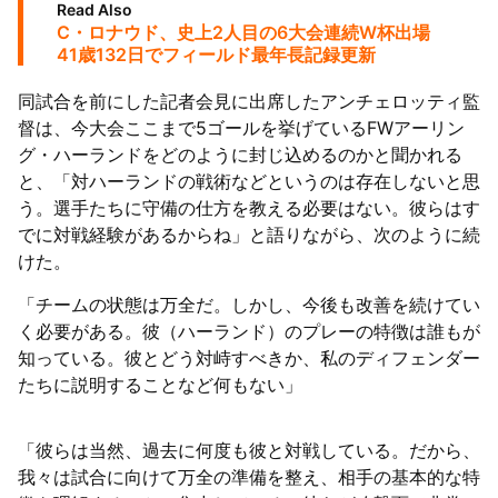
Read Also
C・ロナウド、史上2人目の6大会連続W杯出場
41歳132日でフィールド最年長記録更新
同試合を前にした記者会見に出席したアンチェロッティ監
督は、今大会ここまで5ゴールを挙げているFWアーリン
グ・ハーランドをどのように封じ込めるのかと聞かれる
と、「対ハーランドの戦術などというのは存在しないと思
う。選手たちに守備の仕方を教える必要はない。彼らはす
でに対戦経験があるからね」と語りながら、次のように続
けた。
「チームの状態は万全だ。しかし、今後も改善を続けてい
く必要がある。彼（ハーランド）のプレーの特徴は誰もが
知っている。彼とどう対峙すべきか、私のディフェンダー
たちに説明することなど何もない」
「彼らは当然、過去に何度も彼と対戦している。だから、
我々は試合に向けて万全の準備を整え、相手の基本的な特