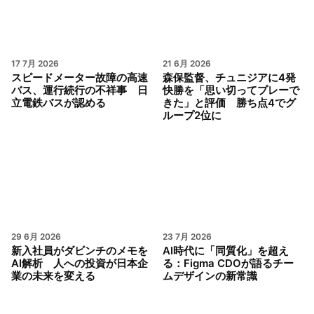
17 7月 2026
21 6月 2026
スピードメーター故障の高速
森保監督、チュニジアに4発
バス、運行続行の不祥事 日
快勝を「思い切ってプレーで
立電鉄バスが認める
きた」と評価 勝ち点4でグ
ループ2位に
29 6月 2026
23 7月 2026
新入社員がダビンチのメモを
AI時代に「同質化」を超え
AI解析 人への投資が日本企
る：Figma CDOが語るチー
業の未来を変える
ムデザインの新常識