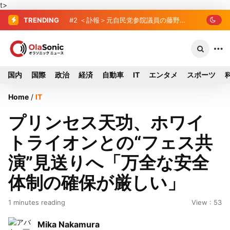
t>
TRENDING
#2
＜訃報＞元自民党参院議員の藤野公
孝氏が死去、78歳 妻は料理研究家の真
紀子氏
国内
国際
政治
経済
自動車
IT
エンタメ
スポーツ
Home
/
IT
プリンセス天功、ホワイ
トライオンとの“フェス共
演”見送りへ「万全な安全
体制の確保が厳しい」
1 minutes reading
View : 53
Mika Nakamura