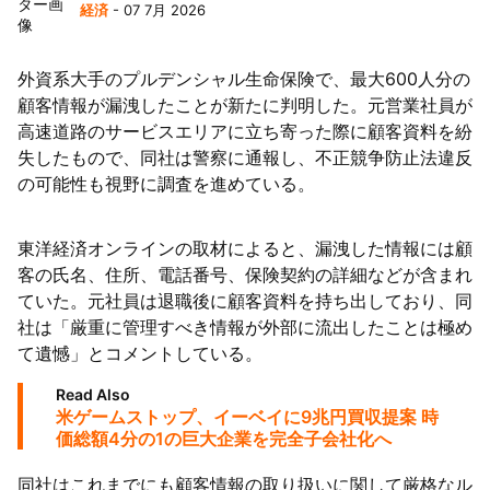
経済
- 07 7月 2026
外資系大手のプルデンシャル生命保険で、最大600人分の
顧客情報が漏洩したことが新たに判明した。元営業社員が
高速道路のサービスエリアに立ち寄った際に顧客資料を紛
失したもので、同社は警察に通報し、不正競争防止法違反
の可能性も視野に調査を進めている。
東洋経済オンラインの取材によると、漏洩した情報には顧
客の氏名、住所、電話番号、保険契約の詳細などが含まれ
ていた。元社員は退職後に顧客資料を持ち出しており、同
社は「厳重に管理すべき情報が外部に流出したことは極め
て遺憾」とコメントしている。
Read Also
米ゲームストップ、イーベイに9兆円買収提案 時
価総額4分の1の巨大企業を完全子会社化へ
同社はこれまでにも顧客情報の取り扱いに関して厳格なル