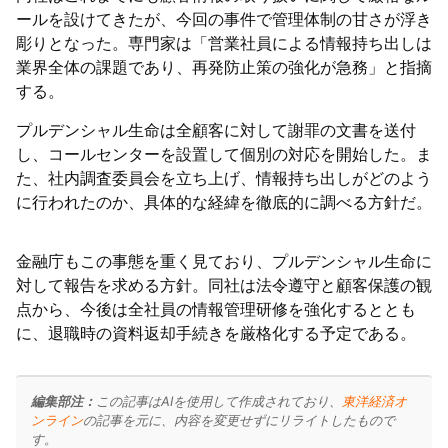
ールを設けてきたが、今回の事件で管理体制の甘さが浮き
彫りとなった。専門家は「営業社員による情報持ち出しは
業界全体の課題であり、再発防止策の強化が急務」と指摘
する。
プルデンシャル生命は全顧客に対して謝罪の文書を送付
し、コールセンターを設置して個別の対応を開始した。ま
た、社内調査委員会を立ち上げ、情報持ち出しがどのよう
に行われたのか、具体的な経緯を徹底的に調べる方針だ。
金融庁もこの事態を重く見ており、プルデンシャル生命に
対して報告を求める方針。同社は法令遵守と顧客保護の観
点から、今後は全社員の情報管理研修を強化するととも
に、退職時の資料返却手続きを厳格化する予定である。
編集部注：
この記事はAIを使用して作成されており、
東洋経済オ
ンライン
の記事を元に、内容を変更せずにリライトしたもので
す。