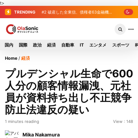
t>
TRENDING
#2
#3
プロ野球2026年、勝ち組と負け組
破産した全東信、債権者63金融機
関リスト判明 銀行が半数、最大は近畿
の明暗 阪神完売も動員伸び悩む球団
産業信組
国内
国際
政治
経済
自動車
IT
エンタメ
スポーツ
Home
/
経済
プルデンシャル生命で600
人分の顧客情報漏洩、元社
員が資料持ち出し不正競争
防止法違反の疑い
1 minutes reading
View : 148
Mika Nakamura