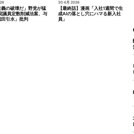
26
30 4月 2026
主義の破壊だ」野党が猛
【最終話】漫画「入社1週間で生
衆院議員定数削減法案、与
成AIの落とし穴にハマる新入社
我田引水」批判
員」