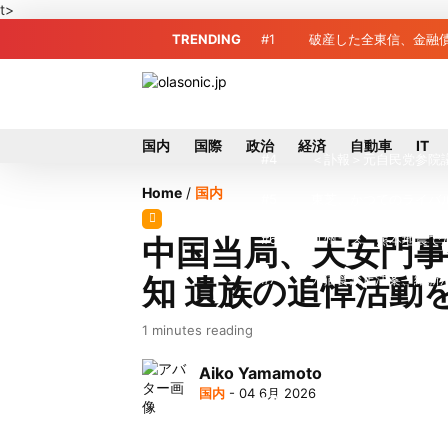
t>
TRENDING
#1
破産した全東信、金融債
#2
破産した全東信、債権
#3
プロ野球2026年、勝
国内
国際
政治
経済
自動車
IT
#4
＜訃報＞元自民党参院
Home
/
国内
#5
東芝、かつてのライバ
#6
九州ガス、熊本地震で
中国当局、天安門事
知 遺族の追悼活動
#7
犬猫食禁止法案、維新
#8
破産した全東信、最大
1 minutes reading
#9
トイレの暑さ対策に最適
Aiko Yamamoto
国内
- 04 6月 2026
#10
破産したカード決済代