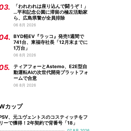
03.
「われわれは座り込んで闘うぞ！」
…平和記念公園に滞留の極左活動家
ら、広島県警が全員排除
06 8月 2026
04.
BYD軽EV『ラッコ』発売1週間で
741台、東福寺社長「12月末までに
1万台」
06 8月 2026
05.
ティアフォーとAstemo、E2E型自
動運転AIの次世代開発プラットフォ
ームで合意
06 8月 2026
Wカップ
PSV、元ユヴェントスのコスティッチをフ
リーで獲得！2年契約で背番号「18」
07 8月 2026