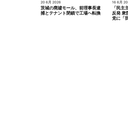
20 6月 2026
16 6月 20
茨城の廃墟モール、前理事長逮
「民主
捕とテナント閉鎖で工場へ転換
反発 
党に「