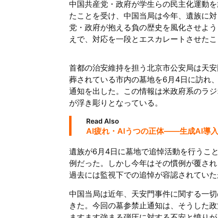
中国共産党・政府が学生らの民主化運動を武
たことを受け、中国当局は今年、遺族に対
党・政府が抱える負の歴史を風化させよう
えで、対応を一段とエスカレートさせたこ
首都の治安維持を担う北京市公安局は天安
葬されている市内の墓地を6月4日に訪れ
通知を出した。この情報は米政府系のラジ
が浮き彫りとなっている。
Read Also
AI疲れ・AIうつの正体——生成AI
遺族が6月4日に墓地で追悼活動を行うこ
例だった。しかし今年はその慣例が覆され
過去には監視下での追悼が容認されていた
中国当局は近年、天安門事件に関する一切
きた。今回の墓参禁止通知は、そうした政
ますます強まる弾圧に対する不安と憤りが