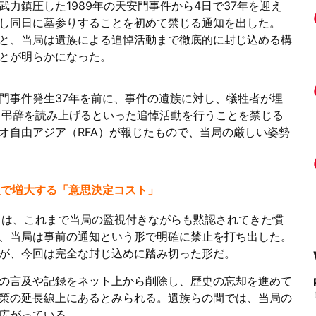
力鎮圧した1989年の天安門事件から4日で37年を迎え
し同日に墓参りすることを初めて禁じる通知を出した。
と、当局は遺族による追悼活動まで徹底的に封じ込める構
とが明らかになった。
門事件発生37年を前に、事件の遺族に対し、犠牲者が埋
、弔辞を読み上げるといった追悼活動を行うことを禁じる
オ自由アジア（RFA）が報じたもので、当局の厳しい姿勢
導入で増大する「意思決定コスト」
とは、これまで当局の監視付きながらも黙認されてきた慣
、当局は事前の通知という形で明確に禁止を打ち出した。
が、今回は完全な封じ込めに踏み切った形だ。
の言及や記録をネット上から削除し、歴史の忘却を進めて
策の延長線上にあるとみられる。遺族らの間では、当局の
広がっている。