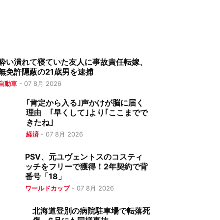
酔い潰れて寝ていた友人に事故責任転嫁、
無免許隠蔽の21歳男を逮捕
自動車
-
07 8月 2026
｢肯定から入る｣声かけが脳に届く
理由 ｢早くして｣より｢ここまでで
きたね｣
経済
-
07 8月 2026
PSV、元ユヴェントスのコスティ
ッチをフリーで獲得！2年契約で背
番号「18」
ワールドカップ
-
07 8月 2026
北海道登別の病院駐車場で転落死