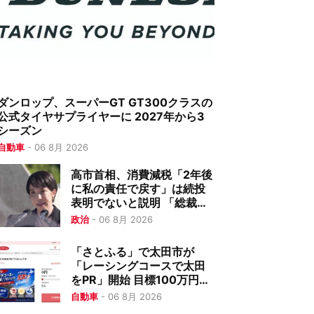
ダンロップ、スーパーGT GT300クラスの
公式タイヤサプライヤーに 2027年から3
シーズン
自動車
-
06 8月 2026
高市首相、消費減税「2年後
に私の責任で戻す」は続投
表明でないと説明 「総裁か
どうかとは分けて」
政治
-
06 8月 2026
「さとふる」で太田市が
「レーシングコースで太田
をPR」開始 目標100万円の
クラウドファンディング
自動車
-
06 8月 2026