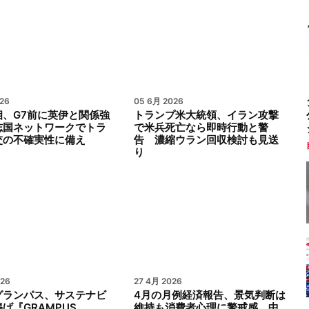
26
05 6月 2026
相、G7前に英伊と関係強
トランプ米大統領、イラン攻撃
志国ネットワークでトラ
で米兵死亡なら即時行動と警
交の不確実性に備え
告 濃縮ウラン回収検討も見送
り
026
27 4月 2026
グランパス、サステナビ
4月の月例経済報告、景気判断は
げ『GRAMPUS
維持も消費者心理に警戒感 中