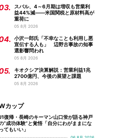
03.
スバル、4～6月期は増収も営業利
益44%減——米国関税と原材料高が
重荷に
05 8月 2026
04.
小沢一郎氏「不幸なことも利用し悪
宣伝する人も」 辺野古事故の知事
選影響問われ
05 8月 2026
05.
キオクシア決算解説：営業利益1兆
2700億円、今後の展望と課題
05 8月 2026
Wカップ
J1復帰・長崎のキーマン山口蛍が語る神戸
の“成功体験”と覚悟「自分にわがままにな
ってもいい」
06 8月 2026