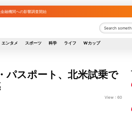
金融機関リスト判明 銀行が半数、最大は近畿産業信組
融資先金融機関への影響調査開始
エンタメ
スポーツ
科学
ライフ
Wカップ
・パスポート、北米試乗で
感
View : 60