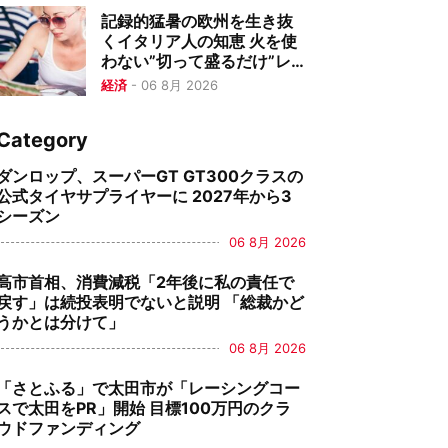
記録的猛暑の欧州を生き抜
くイタリア人の知恵 火を使
わない”切って盛るだけ”レ
シピが日本の夏にも最適
経済
-
06 8月 2026
Category
ダンロップ、スーパーGT GT300クラスの
公式タイヤサプライヤーに 2027年から3
シーズン
06 8月 2026
高市首相、消費減税「2年後に私の責任で
戻す」は続投表明でないと説明 「総裁かど
うかとは分けて」
06 8月 2026
「さとふる」で太田市が「レーシングコー
スで太田をPR」開始 目標100万円のクラ
ウドファンディング