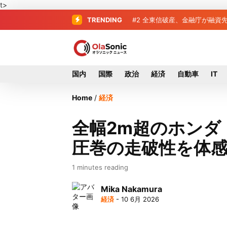
t>
TRENDING
#2
#3
破産した全東信、債権者63
全東信破産、金融庁が
国内
国際
政治
経済
自動車
IT
Home
/
経済
全幅2m超のホンダ
圧巻の走破性を体
1 minutes reading
Mika Nakamura
経済
- 10 6月 2026