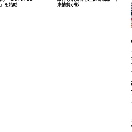
M』を始動
東情勢が影