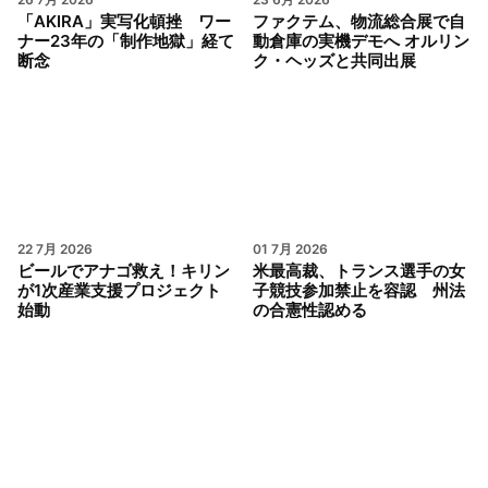
「AKIRA」実写化頓挫 ワー
ファクテム、物流総合展で自
ナー23年の「制作地獄」経て
動倉庫の実機デモへ オルリン
断念
ク・ヘッズと共同出展
22 7月 2026
01 7月 2026
ビールでアナゴ救え！キリン
米最高裁、トランス選手の女
が1次産業支援プロジェクト
子競技参加禁止を容認 州法
始動
の合憲性認める