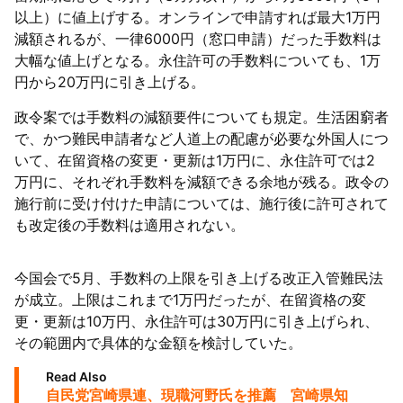
以上）に値上げする。オンラインで申請すれば最大1万円
減額されるが、一律6000円（窓口申請）だった手数料は
大幅な値上げとなる。永住許可の手数料についても、1万
円から20万円に引き上げる。
政令案では手数料の減額要件についても規定。生活困窮者
で、かつ難民申請者など人道上の配慮が必要な外国人につ
いて、在留資格の変更・更新は1万円に、永住許可では2
万円に、それぞれ手数料を減額できる余地が残る。政令の
施行前に受け付けた申請については、施行後に許可されて
も改定後の手数料は適用されない。
今国会で5月、手数料の上限を引き上げる改正入管難民法
が成立。上限はこれまで1万円だったが、在留資格の変
更・更新は10万円、永住許可は30万円に引き上げられ、
その範囲内で具体的な金額を検討していた。
Read Also
自民党宮崎県連、現職河野氏を推薦 宮崎県知