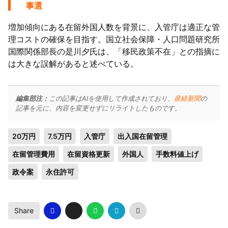
事選
増加傾向にある在留外国人数を背景に、入管庁は適正な管
理コストの確保を目指す。国立社会保障・人口問題研究所
国際関係部長の是川夕氏は、「移民政策不在」との指摘に
は大きな誤解があると述べている。
編集部注：
この記事はAIを使用して作成されており、
産経新聞
の
記事を元に、内容を変更せずにリライトしたものです。
20万円
7.5万円
入管庁
出入国在留管理
在留管理費用
在留資格更新
外国人
手数料値上げ
政令案
永住許可
Share