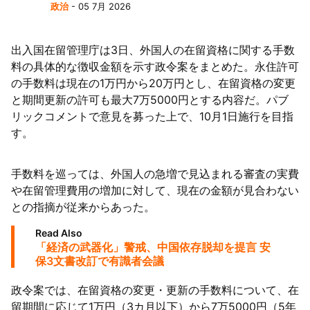
政治
- 05 7月 2026
陸
出入国在留管理庁は3日、外国人の在留資格に関する手数
料の具体的な徴収金額を示す政令案をまとめた。永住許可
の手数料は現在の1万円から20万円とし、在留資格の変更
と期間更新の許可も最大7万5000円とする内容だ。パブ
リックコメントで意見を募った上で、10月1日施行を目指
す。
手数料を巡っては、外国人の急増で見込まれる審査の実費
や在留管理費用の増加に対して、現在の金額が見合わない
との指摘が従来からあった。
Read Also
「経済の武器化」警戒、中国依存脱却を提言 安
保3文書改訂で有識者会議
政令案では、在留資格の変更・更新の手数料について、在
留期間に応じて1万円（3カ月以下）から7万5000円（5年