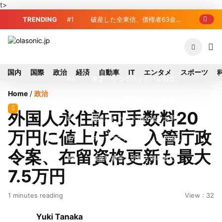
t>
TRENDING
#1
破産した全東信、債権者63金融
機関リスト判明 銀行が半数、最大は近
#2
プロ野球2026年、勝ち組と負
畿産業信組
け組の明暗 阪神完売も動員伸び悩む球
#3
＜訃報＞元自民党参院議員の藤
国内
国際
政治
経済
自動車
IT
エンタメ
スポーツ
団
野公孝氏が死去、78歳 妻は料理研究家
#4
東芝、かつてのライバル日立の
Home
/
政治
の真紀子氏
元社長が取締役に就任—再上場に向け視
#5
九州ガス、熊本地震で八代地区
外国人永住許可手数料20
界良好
のガス供給停止 「2次災害防止」を理
#6
破産したカード決済代行大手
万円に値上げへ 入管庁政
由に
「全東信」債権者リスト公開、金融機関
#7
アルプスアルパイン、2026年8
令案、在留資格更新も最大
63者の負債総額は1151億円
月1日付人事異動を発表
#8
榛葉幹事長、辺野古沖事故で
7.5万円
「地元メディアの報道不足」指摘 那覇
#9
ソニー、熊本・菊陽町拠点停
1 minutes reading
View : 32
訪問中
止 復旧見通し立たず 半導体集積地に
#10
窓破損で乗客の体が機外に吸
Yuki Tanaka
懸念
い出される ギリシャ発航空機が緊急着