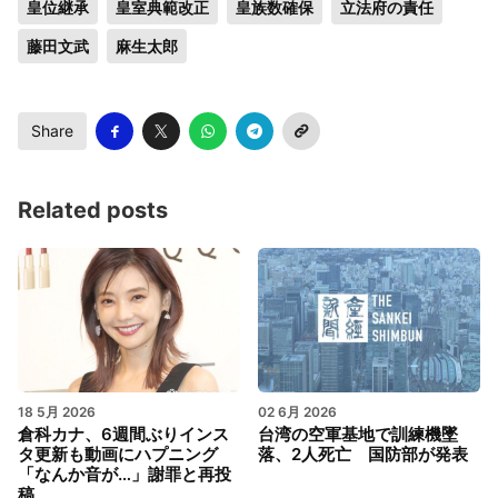
皇位継承
皇室典範改正
皇族数確保
立法府の責任
藤田文武
麻生太郎
Share
Related posts
18 5月 2026
02 6月 2026
倉科カナ、6週間ぶりインス
台湾の空軍基地で訓練機墜
タ更新も動画にハプニング
落、2人死亡 国防部が発表
「なんか音が…」謝罪と再投
稿