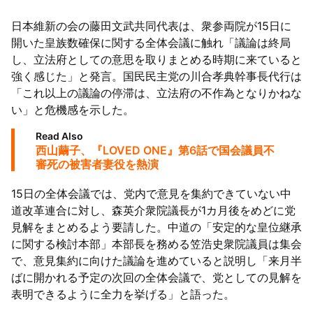
日本維新の会の藤田文武共同代表は、衆参両院が15日に
開いた皇族数確保に関する全体会議に触れ「議論は終局
し、立法府としての意思を取りまとめる時期に来ていると
強く感じた」と発言。国民民主党の川合孝典幹事長代行は
「これ以上の議論の停滞は、立法府の不作為となりかねな
い」と危機感を示した。
Read Also
西山繭子、『LOVED ONE』第6話で国会議員不
審死の被害者妻役を熱演
15日の全体会議では、党内で意見を集約できていない中
道改革連合に対し、森英介衆院議長が1カ月後をめどに党
見解をまとめるよう要請した。中道の「安定的な皇位継承
に関する検討本部」本部長を務める笠浩史衆院議員は集会
で、意見集約に向けた議論を進めていると説明し「来月半
ばに開かれる予定の次回の全体会議で、党としての見解を
表明できるように全力を挙げる」と語った。