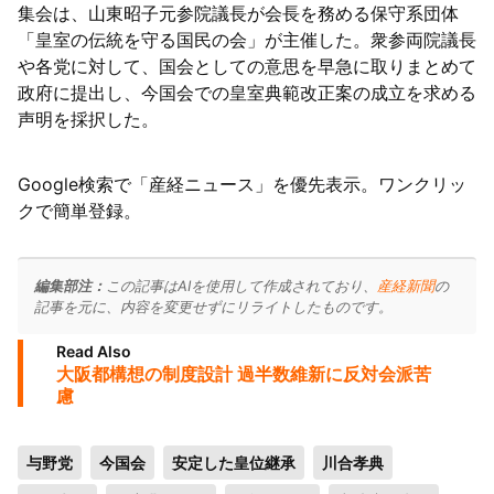
集会は、山東昭子元参院議長が会長を務める保守系団体
「皇室の伝統を守る国民の会」が主催した。衆参両院議長
や各党に対して、国会としての意思を早急に取りまとめて
政府に提出し、今国会での皇室典範改正案の成立を求める
声明を採択した。
Google検索で「産経ニュース」を優先表示。ワンクリッ
クで簡単登録。
編集部注：
この記事はAIを使用して作成されており、
産経新聞
の
記事を元に、内容を変更せずにリライトしたものです。
Read Also
大阪都構想の制度設計 過半数維新に反対会派苦
慮
与野党
今国会
安定した皇位継承
川合孝典