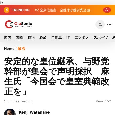
t>
TRENDING
#2
#3
破産した全東信、債権者63金融機関
全東信破産、金融庁が融資先金
融機関への影響調査開始
リスト判明 銀行が半数、最大は近畿産
業信組
国内
国際
政治
経済
自動車
IT
エンタメ
スポーツ
Home
/
政治
安定的な皇位継承、与野党
幹部が集会で声明採択 麻
生氏「今国会で皇室典範改
正を」
1 minutes reading
View : 52
Kenji Watanabe