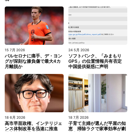
15 7月 2026
24 5月 2026
バルセロナに痛手、デ・ヨン
ソフトバンク、「みまもり
グが深刻な膝負傷で最大4カ
GPS」の位置情報共有否定
月離脱か
中国提供疑惑に声明
18 6月 2026
18 7月 2026
高市早苗政権、インテリジェ
子育て主婦が選んだ平屋の知
ンス体制改革を迅速に推進
恵 掃除ラクで家事効率が劇