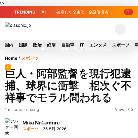
t>
TRENDING
#1
破産した全東信、金融債権者リ
スト公開 最高額は約220億円
#2
破産した全東信、債権者63金融
機関リスト判明 銀行が半数、最大は近
#3
プロ野球2026年、勝ち組と負
国内
国際
政治
経済
自動車
IT
エンタメ
スポーツ
畿産業信組
け組の明暗 阪神完売も動員伸び悩む球
#4
＜訃報＞元自民党参院議員の藤
Home
/
スポーツ
団
野公孝氏が死去、78歳 妻は料理研究家
#5
東芝、かつてのライバル日立の
巨人・阿部監督を現行犯逮
の真紀子氏
元社長が取締役に就任—再上場に向け視
#6
九州ガス、熊本地震で八代地区
捕、球界に衝撃 相次ぐ不
界良好
のガス供給停止 「2次災害防止」を理
#7
破産した全東信、最大債権者は
祥事でモラル問われる
由に
近畿産業信組の219億円 地銀やノンバ
#8
犬猫食禁止法案、維新が各党と
1 minutes reading
View : 65
ンクにも影響拡大
調整 中華料理店の提供に懸念
#9
トイレの暑さ対策に最適？ 山善
Mika Nakamura
「人感センサー搭載ファン付LEDミニラ
#10
破産したカード決済代行大手
スポーツ
- 26 5月 2026
イト」を試してみた
「全東信」債権者リスト公開、金融機関