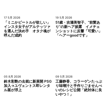
17 5月 2026
19 5月 2026
「ミニかビートルが欲しい」
51歳・吉瀬美智子、“前髪あ
インスタ女子がアルテッツァ
り”の新ヘア披露 イメチェ
を選んだ決め手 オタク魂が
ンショットに反響「可愛い」
呼んだ成約
「ヘアーgoodです」
05 8月 2026
09 5月 2026
鈴木彩艶の去就に新展開 PSG
工藤静香、コラーゲンたっぷ
加入→ユヴェントス即レンタ
り味噌汁と手作りごませんべ
ル案が浮上
いのレシピ公開「絶対体に良
いやつ！」