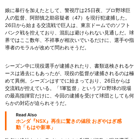
娘に暴行を加えたとして、警視庁は25日夜、プロ野球巨
63者の負債総額は1151億円
人の監督、阿部慎之助容疑者（47）を現行犯逮捕した。
26日から始まる交流戦で巨人は、東京ドームでのソフト
バンク戦を控えており、混乱は避けられない見通しだ。球
界ではここ数年、不祥事が相次いでいるだけに、選手や指
導者のモラルが改めて問われそうだ。
シーズン中に現役選手が逮捕されたり、書類送検されるケ
ースは過去にもあったが、現役の監督が逮捕されるのは極
めて異例。シーズンはすでに始まっており、26日からは
交流戦が控えている。「1軍監督」というプロ野球の現場
の最高指揮官だけに、今回の逮捕を受けて球団としても何
らかの対応が迫られそうだ。
Read Also
ホンダ『NSX』再生に驚きの値段 おぎやはぎ感
動「もはや新車」