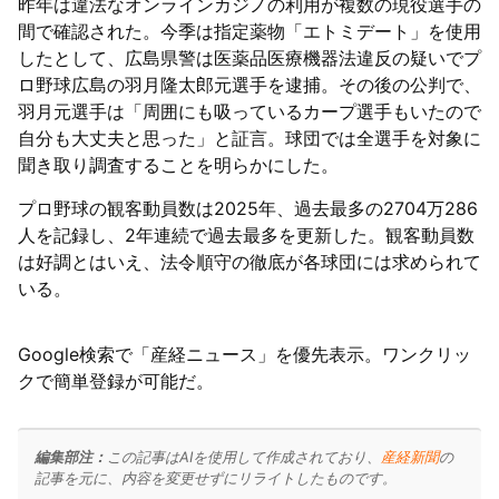
昨年は違法なオンラインカジノの利用が複数の現役選手の
間で確認された。今季は指定薬物「エトミデート」を使用
したとして、広島県警は医薬品医療機器法違反の疑いでプ
ロ野球広島の羽月隆太郎元選手を逮捕。その後の公判で、
羽月元選手は「周囲にも吸っているカープ選手もいたので
自分も大丈夫と思った」と証言。球団では全選手を対象に
聞き取り調査することを明らかにした。
プロ野球の観客動員数は2025年、過去最多の2704万286
人を記録し、2年連続で過去最多を更新した。観客動員数
は好調とはいえ、法令順守の徹底が各球団には求められて
いる。
Google検索で「産経ニュース」を優先表示。ワンクリッ
クで簡単登録が可能だ。
編集部注：
この記事はAIを使用して作成されており、
産経新聞
の
記事を元に、内容を変更せずにリライトしたものです。