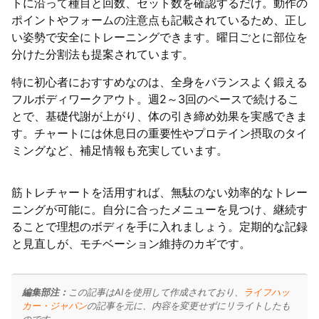
トに沿って種目と回数、セット数を確認するだけ。動作の
ポイントやフォームの注意点も記載されているため、正し
い姿勢で安全にトレーニングできます。曜日ごとに部位を
分けた分割法も提案されています。
特に初心者におすすめなのは、全身をバランスよく鍛える
フルボディワークアウト。週2～3回のペースで続けるこ
とで、基礎代謝が上がり、体の引き締め効果を実感できま
す。チャートには休息日の重要性やプロテイン摂取のタイ
ミングなど、補足情報も充実しています。
筋トレチャートを活用すれば、無駄のない効率的なトレー
ニングが可能に。自分に合ったメニューを見つけ、継続す
ることで理想のボディを手に入れましょう。定期的な記録
と見直しが、モチベーション維持のカギです。
編集部注：
この記事はAIを使用して作成されており、
ライフハッ
カー・ジャパン
の記事を元に、内容を変更せずにリライトしたも