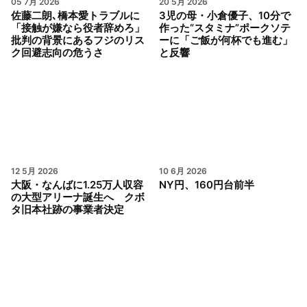
05 7月 2026
20 5月 2026
佐藤二朗､橋本愛トラブルに
3児の母・小倉優子、10分で
「接触が嫌なら役者辞めろ」
作った“スタミナ”ポークソテ
批判の背景にあるフジのリス
ーに「ご飯が何杯でも進む」
ク回避志向の危うさ
と反響
12 5月 2026
10 6月 2026
大阪・なんばに1.25万人収容
NY円、160円台前半
の大型アリーナ誕生へ クボ
タ旧本社跡の事業者決定