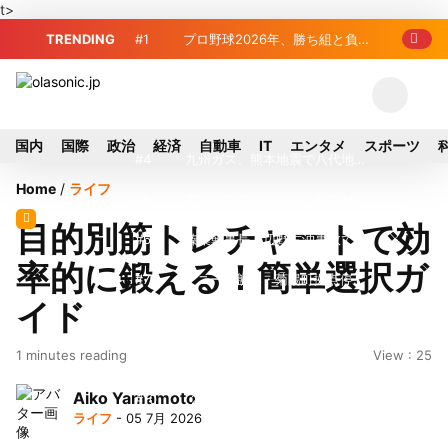
t>
TRENDING
#1
プロ野球2026年、勝ち組と負け
組の明暗 阪神完売も動員伸び悩む球団
#2
＜訃報＞元自民党参院議員の藤
野公孝氏が死去、78歳 妻は料理研究家
#3
東芝、かつてのライバル日立の
国内
国際
政治
経済
自動車
IT
エンタメ
スポーツ
の真紀子氏
元社長が取締役に就任—再上場に向け視
#4
九州ガス、熊本地震で八代地区
Home
/
ライフ
界良好
のガス供給停止 「2次災害防止」を理
#5
アルプスアルパイン、2026年8
目的別筋トレチャートで効
由に
月1日付人事異動を発表
#6
榛葉幹事長、辺野古沖事故で
率的に鍛える！簡単選択ガ
「地元メディアの報道不足」指摘 那覇
#7
ソニー、熊本・菊陽町拠点停
イド
訪問中
止 復旧見通し立たず 半導体集積地に
#8
地震直撃でもTSMCは熊本を見
1 minutes reading
View : 25
懸念
限らない…先端半導体工場建設は継続
#9
窓破損で乗客の体が機外に吸い
Aiko Yamamoto
出される ギリシャ発航空機が緊急着陸
#10
2026-27プレシーズンマッチ
ライフ
- 05 7月 2026
放送・配信日程まとめ