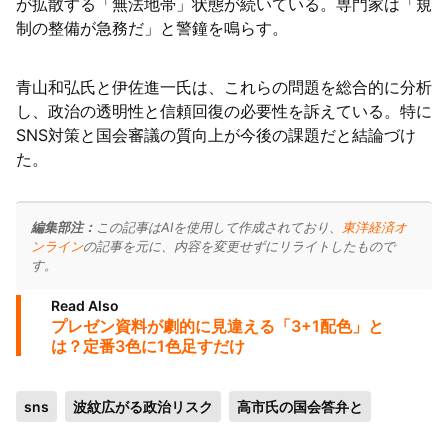
が拡散する「無法地帯」状態が続いている。専門家は「規
制の整備が急務だ」と警鐘を鳴らす。
青山和弘氏と伊佐進一氏は、これらの問題を総合的に分析
し、政治の透明性と信頼回復の必要性を訴えている。特に
SNS対策と国会審議の質向上が今後の課題だと結論づけ
た。
編集部注：
この記事はAIを使用して作成されており、
東洋経済オ
ンライン
の記事を元に、内容を変更せずにリライトしたもので
す。
Read Also
プレゼン資料が劇的に見違える「3+1配色」と
は？定番3色に1色足すだけ
sns
波紋広がる政治リスク
高市氏の国会答弁と