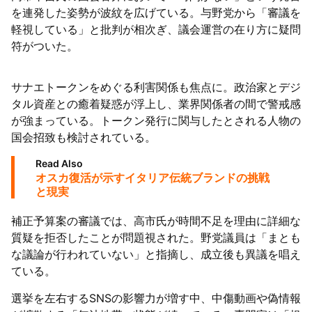
を連発した姿勢が波紋を広げている。与野党から「審議を
バンクにも影響拡大
軽視している」と批判が相次ぎ、議会運営の在り方に疑問
符がついた。
サナエトークンをめぐる利害関係も焦点に。政治家とデジ
タル資産との癒着疑惑が浮上し、業界関係者の間で警戒感
が強まっている。トークン発行に関与したとされる人物の
国会招致も検討されている。
Read Also
オスカ復活が示すイタリア伝統ブランドの挑戦
と現実
補正予算案の審議では、高市氏が時間不足を理由に詳細な
質疑を拒否したことが問題視された。野党議員は「まとも
な議論が行われていない」と指摘し、成立後も異議を唱え
ている。
選挙を左右するSNSの影響力が増す中、中傷動画や偽情報