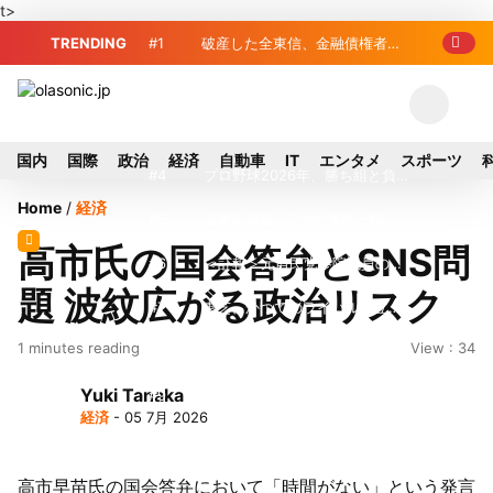
t>
TRENDING
#1
破産した全東信、金融債権者リ
スト公開 最高額は約220億円
#2
全東信破産、金融庁が融資先金
融機関への影響調査開始
#3
破産した全東信、債権者63金融
国内
国際
政治
経済
自動車
IT
エンタメ
スポーツ
機関リスト判明 銀行が半数、最大は近
#4
プロ野球2026年、勝ち組と負
Home
/
経済
畿産業信組
け組の明暗 阪神完売も動員伸び悩む球
#5
全東信破産、2つの事件が招い
高市氏の国会答弁とSNS問
団
たカード決済の「駆け込み寺」消滅と飲
#6
＜訃報＞元自民党参院議員の藤
題 波紋広がる政治リスク
食店への影響
野公孝氏が死去、78歳 妻は料理研究家
#7
東芝、かつてのライバル日立の
1 minutes reading
View : 34
の真紀子氏
元社長が取締役に就任—再上場に向け視
#8
九州ガス、熊本地震で八代地区
Yuki Tanaka
界良好
のガス供給停止 「2次災害防止」を理
#9
犬猫食禁止法案、維新が各党と
経済
- 05 7月 2026
由に
調整 中華料理店の提供に懸念
#10
破産した全東信、最大債権者
は近畿産業信組の219億円 地銀やノン
高市早苗氏の国会答弁において「時間がない」という発言