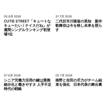
05 6月 2026
31 7月 2026
CUTIE STREET「キュートな
二代目市川猿翁の英知 新作
キューたい / ナイスだね」が
歌舞伎は今を映し未来を照ら
週間シングルランキング初登
す
場1位
07 6月 2026
05 7月 2026
シニア労働力活用の鍵は業務
南野と吉田の尽力がチーム結
細分化と働きやすさ 人手不足
束を強化 日本代表の舞台裏
時代の戦略