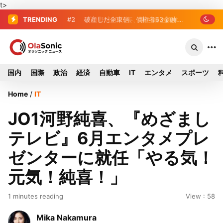
t>
TRENDING
#2
#3
プロ野球2026年、勝ち組と負け組の
破産した全東信、債権者63金融
機関リスト判明 銀行が半数、最大は近
明暗 阪神完売も動員伸び悩む球団
畿産業信組
国内
国際
政治
経済
自動車
IT
エンタメ
スポーツ
Home
/
IT
JO1河野純喜、『めざまし
テレビ』6月エンタメプレ
ゼンターに就任「やる気！
元気！純喜！」
1 minutes reading
View : 58
Mika Nakamura