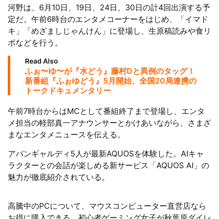
河野は、6月10日、19日、24日、30日の計4回出演する予
定だ。午前6時台のエンタメコーナーをはじめ、「イマド
キ」「めざましじゃんけん」に登場し、生原稿読みや食リ
ポなどを行う。
Read Also
ふぉ〜ゆ〜が『水どう』藤村Dと異例のタッグ！
新番組『ふぉゆどう』5月開始、全国20局連携の
トークドキュメンタリー
午前7時台からはMCとして番組終了まで登場し、エンタ
メ担当の軽部真一アナウンサーとかけあいながら、さまざ
まなエンタメニュースを伝える。
アバンギャルディ5人が最新AQUOSを体験した。AIキャ
ラクターとの会話が楽しめる新サービス「AQUOS AI」の
魅力が徹底紹介されている。
高騰中のPCについて、マウスコンピューター直営店なら
お得に購入できる。初心者ゲーミング女子が秋葉原ダイレ