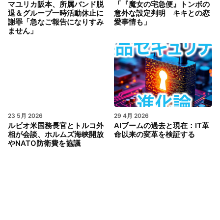
マユリカ阪本、所属バンド脱
「『魔女の宅急便』トンボの
退＆グループ一時活動休止に
意外な設定判明 キキとの恋
謝罪「急なご報告になりすみ
愛事情も」
ません」
23 5月 2026
29 4月 2026
ルビオ米国務長官とトルコ外
AIブームの過去と現在：IT革
相が会談、ホルムズ海峡開放
命以来の変革を検証する
やNATO防衛費を協議