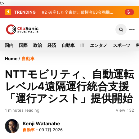
t>
TRENDING
#2
#3
プロ野球2026年、勝ち組と負け組の
破産した全東信、債権者63金融
機関リスト判明 銀行が半数、最大は近
明暗 阪神完売も動員伸び悩む球団
畿産業信組
国内
国際
政治
経済
自動車
IT
エンタメ
スポーツ
Home
/
自動車
NTTモビリティ、自動運転
レベル4遠隔運行統合支援
「運行アシスト」提供開始
1 minutes reading
View : 32
Kenji Watanabe
自動車
- 09 7月 2026