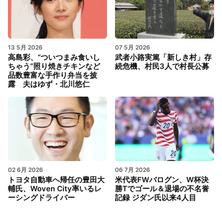
13 5月 2026
07 5月 2026
高島彩、“ついつまみ食いし
武者小路実篤「新しき村」存
ちゃう”照り焼きチキンなど
続危機、村民3人で村長公募
品数豊富な手作り弁当を披
露 夫はゆず・北川悠仁
02 6月 2026
06 7月 2026
トヨタ自動車へ帰任の豊田大
米代表FWバログン、W杯決
輔氏、Woven City率いるレ
勝Tでゴール＆退場の不名誉
ーシングドライバー
記録 ジダン氏以来4人目