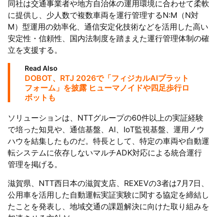
同社は交通事業者や地方自治体の運用環境に合わせて柔軟
に提供し、少人数で複数車両を運行管理するN:M（N対
M）型運用の効率化、通信安定化技術などを活用した高い
安定性・信頼性、国内法制度を踏まえた運行管理体制の確
立を支援する。
Read Also
DOBOT、RTJ 2026で「フィジカルAIプラット
フォーム」を披露 ヒューマノイドや四足歩行ロ
ボットも
ソリューションは、NTTグループの60件以上の実証経験
で培った知見や、通信基盤、AI、IoT監視基盤、運用ノウ
ハウを結集したものだ。特長として、特定の車両や自動運
転システムに依存しないマルチADK対応による統合運行
管理を掲げる。
滋賀県、NTT西日本の滋賀支店、REXEVの3者は7月7日、
公用車を活用した自動運転実証実験に関する協定を締結し
たことを発表し、地域交通の課題解決に向けた取り組みを