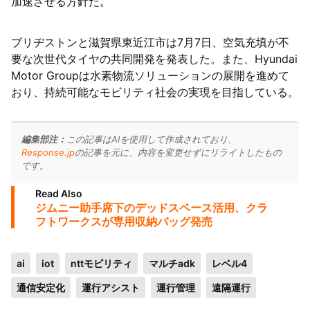
加速させる方針だ。
ブリヂストンと滋賀県東近江市は7月7日、空気充填が不
要な次世代タイヤの共同開発を発表した。また、Hyundai
Motor Groupは水素物流ソリューションの展開を進めて
おり、持続可能なモビリティ社会の実現を目指している。
編集部注：
この記事はAIを使用して作成されており、
Response.jp
の記事を元に、内容を変更せずにリライトしたもの
です。
Read Also
ジムニー助手席下のデッドスペース活用、クラ
フトワークスが専用収納バッグ発売
ai
iot
nttモビリティ
マルチadk
レベル4
通信安定化
運行アシスト
運行管理
遠隔運行