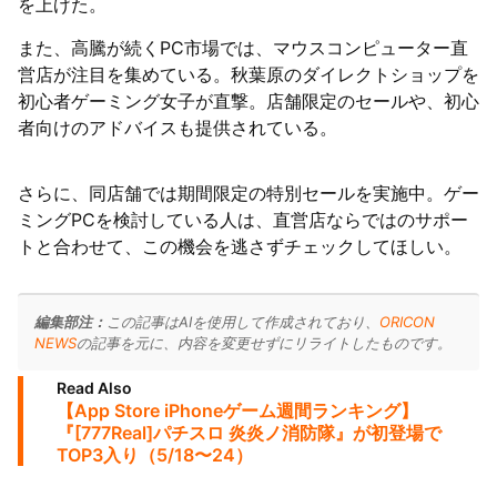
を上げた。
また、高騰が続くPC市場では、マウスコンピューター直
営店が注目を集めている。秋葉原のダイレクトショップを
初心者ゲーミング女子が直撃。店舗限定のセールや、初心
者向けのアドバイスも提供されている。
さらに、同店舗では期間限定の特別セールを実施中。ゲー
ミングPCを検討している人は、直営店ならではのサポー
トと合わせて、この機会を逃さずチェックしてほしい。
編集部注：
この記事はAIを使用して作成されており、
ORICON
NEWS
の記事を元に、内容を変更せずにリライトしたものです。
Read Also
【App Store iPhoneゲーム週間ランキング】
『[777Real]パチスロ 炎炎ノ消防隊』が初登場で
TOP3入り（5/18〜24）