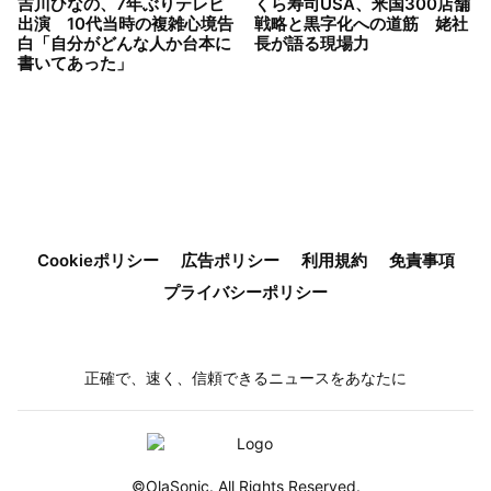
吉川ひなの、7年ぶりテレビ
くら寿司USA、米国300店舗
出演 10代当時の複雑心境告
戦略と黒字化への道筋 姥社
白「自分がどんな人か台本に
長が語る現場力
書いてあった」
Cookieポリシー
広告ポリシー
利用規約
免責事項
プライバシーポリシー
正確で、速く、信頼できるニュースをあなたに
©OlaSonic. All Rights Reserved.