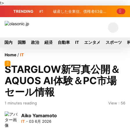
t>
TRENDING
#1
破産した全東信、債権者63金融
年、勝ち組と負け組の
機関リスト判明 銀行が半数、最大は近
員伸び悩む球団
畿産業信組
国内
国際
政治
経済
自動車
IT
エンタメ
スポーツ
Home
/
IT
STARGLOW新写真公開＆
AQUOS AI体験＆PC市場
セール情報
1 minutes reading
View : 56
Aiko Yamamoto
IT
- 03 6月 2026