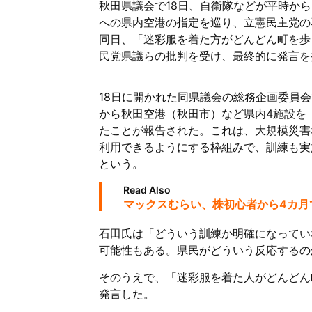
秋田県議会で18日、自衛隊などが平時か
への県内空港の指定を巡り、立憲民主党の
同日、「迷彩服を着た方がどんどん町を歩
民党県議らの批判を受け、最終的に発言を
18日に開かれた同県議会の総務企画委員
から秋田空港（秋田市）など県内4施設を
たことが報告された。これは、大規模災害
利用できるようにする枠組みで、訓練も実
という。
Read Also
マックスむらい、株初心者から4カ月で
石田氏は「どういう訓練か明確になってい
可能性もある。県民がどういう反応するの
そのうえで、「迷彩服を着た人がどんどん
発言した。