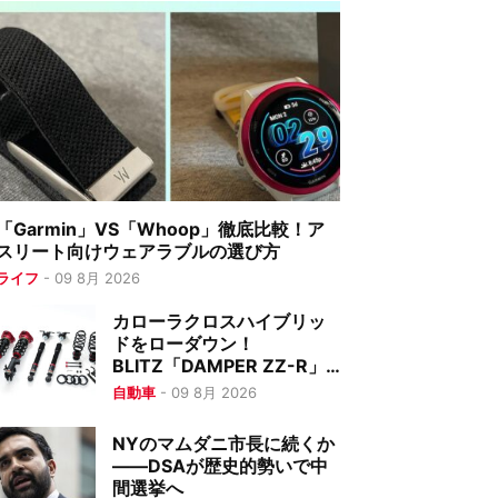
「Garmin」VS「Whoop」徹底比較！ア
スリート向けウェアラブルの選び方
ライフ
-
09 8月 2026
カローラクロスハイブリッ
ドをローダウン！
BLITZ「DAMPER ZZ-R」
に新適合
自動車
-
09 8月 2026
NYのマムダニ市長に続くか
――DSAが歴史的勢いで中
間選挙へ