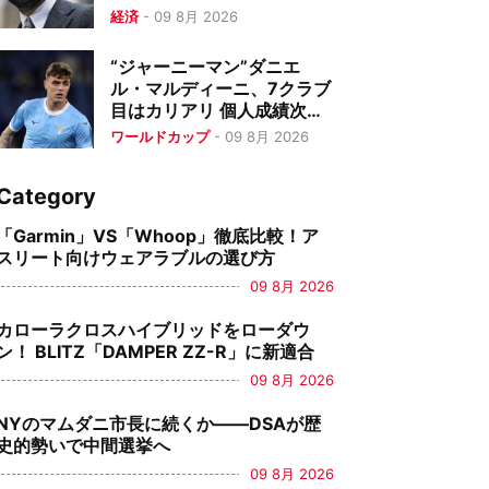
経済
-
09 8月 2026
“ジャーニーマン”ダニエ
ル・マルディーニ、7クラブ
目はカリアリ 個人成績次第
で買取義務
ワールドカップ
-
09 8月 2026
Category
「Garmin」VS「Whoop」徹底比較！ア
スリート向けウェアラブルの選び方
09 8月 2026
カローラクロスハイブリッドをローダウ
ン！ BLITZ「DAMPER ZZ-R」に新適合
09 8月 2026
NYのマムダニ市長に続くか――DSAが歴
史的勢いで中間選挙へ
09 8月 2026