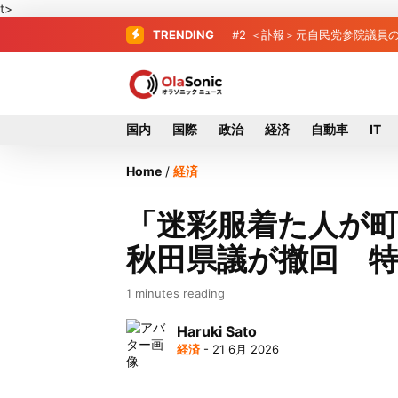
t>
TRENDING
#2
#3
東芝、かつてのライバル日
＜訃報＞元自民党参院
国内
国際
政治
経済
自動車
IT
Home
/
経済
「迷彩服着た人が
秋田県議が撤回 
1 minutes reading
Haruki Sato
経済
- 21 6月 2026