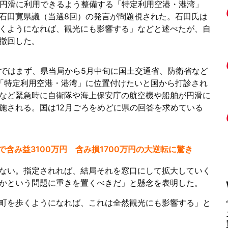
ら円滑に利用できるよう整備する「特定利用空港・港湾」
石田寛県議（当選8回）の発言が問題視された。石田氏は
くようになれば、観光にも影響する」などと述べたが、自
撤回した。
会ではまず、県当局から5月中旬に国土交通省、防衛省など
「特定利用空港・港湾」に位置付けたいと国から打診され
など緊急時に自衛隊や海上保安庁の航空機や船舶が円滑に
施される。国は12月ごろをめどに県の回答を求めている
含み益3100万円 含み損1700万円の大逆転に驚き
ない。指定されれば、結局それを窓口にして拡大していく
かという問題に重きを置くべきだ」と懸念を表明した。
町を歩くようになれば、これは全然観光にも影響する」と