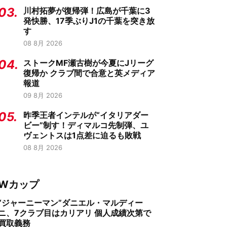
03.
川村拓夢が復帰弾！広島が千葉に3
発快勝、17季ぶりJ1の千葉を突き放
す
08 8月 2026
04.
ストークMF瀬古樹が今夏にJリーグ
復帰か クラブ間で合意と英メディア
報道
09 8月 2026
05.
昨季王者インテルが“イタリアダー
ビー”制す！ディマルコ先制弾、ユ
ヴェントスは1点差に迫るも敗戦
08 8月 2026
Wカップ
“ジャーニーマン”ダニエル・マルディー
ニ、7クラブ目はカリアリ 個人成績次第で
買取義務