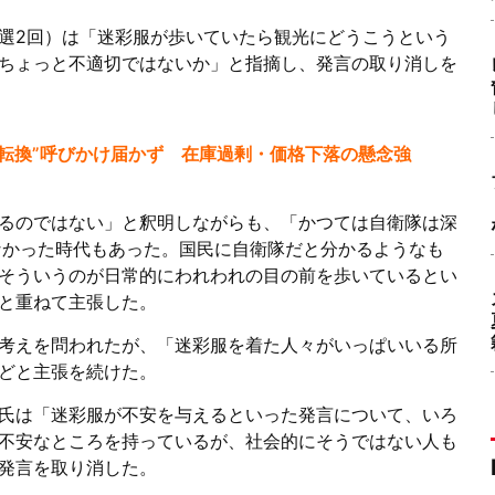
選2回）は「迷彩服が歩いていたら観光にどうこうという
ちょっと不適切ではないか」と指摘し、発言の取り消しを
“転換”呼びかけ届かず 在庫過剰・価格下落の懸念強
るのではない」と釈明しながらも、「かつては自衛隊は深
なかった時代もあった。国民に自衛隊だと分かるようなも
そういうのが日常的にわれわれの目の前を歩いているとい
と重ねて主張した。
考えを問われたが、「迷彩服を着た人々がいっぱいいる所
どと主張を続けた。
氏は「迷彩服が不安を与えるといった発言について、いろ
不安なところを持っているが、社会的にそうではない人も
発言を取り消した。