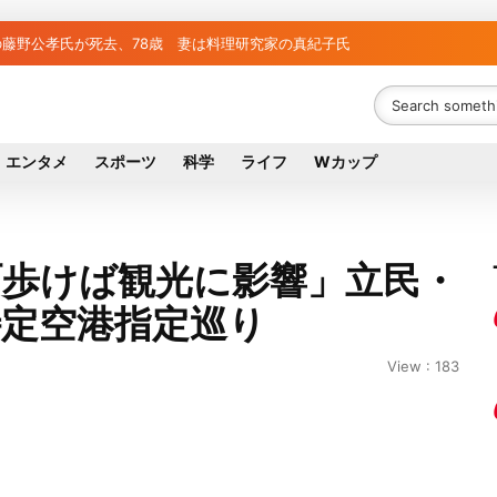
立の元社長が取締役に就任—再上場に向け視界良好
議員の藤野公孝氏が死去、78歳 妻は料理研究家の真紀子氏
エンタメ
スポーツ
科学
ライフ
Wカップ
町歩けば観光に影響」立民・
特定空港指定巡り
View : 183