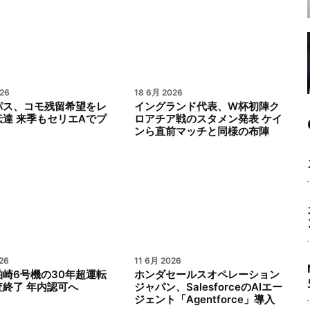
26
18 6月 2026
パス、コモ残留希望をレ
イングランド代表、W杯初陣ク
達 来季もセリエAでプ
ロアチア戦のスタメン発表 ケイ
ンら直前マッチと同様の布陣
26
11 6月 2026
崎6号機の30年超運転
ホンダセールスオペレーション
査終了 年内認可へ
ジャパン、SalesforceのAIエー
ジェント「Agentforce」導入