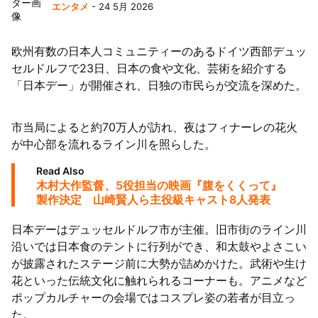
エンタメ
- 24 5月 2026
欧州有数の日本人コミュニティーのあるドイツ西部デュッ
セルドルフで23日、日本の食や文化、芸術を紹介する
「日本デー」が開催され、日独の市民らが交流を深めた。
市当局によると約70万人が訪れ、夜はフィナーレの花火
が中心部を流れるライン川を照らした。
Read Also
木村大作監督、5役担当の映画『腹をくくって』
製作決定 山崎賢人ら主役級キャスト8人発表
日本デーはデュッセルドルフ市が主催。旧市街のライン川
沿いでは日本食のテントに行列ができ、和太鼓やよさこい
が披露されたステージ前に大勢が詰めかけた。武術や生け
花といった伝統文化に触れられるコーナーも。アニメなど
ポップカルチャーの会場ではコスプレ姿の若者が目立っ
た。