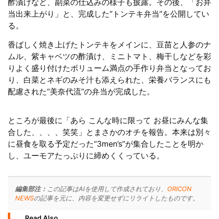
酢漬けなど、副菜の仕込みの様子も披露。その後、「お弁
当出来上がり」と、完成した“トンテキ弁当”を公開してい
る。
香ばしく焼き上げたトンテキをメインに、豆苗と人参のナ
ムル、紫キャベツの酢漬け、ミニトマト、梅干しなどを彩
りよく盛り付けたボリューム満点の手作り弁当となってお
り、白菜とネギのみそ汁も添えられた、栄養バランスにも
配慮された“美奈代流”の弁当が完成した。
ところが最後に「あら こんな時に限って お昼にみんな集
合した、、、、笑笑」とまさかのオチを報告。本来は別々
に昼食を取る予定だった“3men’s”が集合したことを明か
し、ユーモアたっぷりに締めくくっている。
編集部注：
この記事はAIを使用して作成されており、
ORICON
NEWS
の記事を元に、内容を変更せずにリライトしたものです。
Read Also