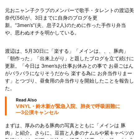
元おニャン子クラブのメンバーで歌手・タレントの渡辺美
ライト」を試してみた
奈代(56)が、3日までに自身のブログを更
新。“3men’s”(夫、息子2人)のために作った手作り弁当
や、思わぬオチを明かしている。
渡辺は、5月30日に「楽する」「メインは、、、豚肉」
「朝作った」「出来上がり」と題したブログを立て続けに
更新。「今日は 3men’sお仕事お休みとの事で お昼ごはん
がバラバラになりそうだから 楽する為に お弁当作りまー
す」とつづり、昼食用の弁当作りを開始したことを報告し
た。
Read Also
VINYL・鈴木新が緊急入院、肺炎で呼吸困難に
—3公演キャンセル
まずは、厚みのある豚肉の写真とともに「メインは 豚
肉」と紹介。さらに、豆苗と人参のナムルや紫キャベツの