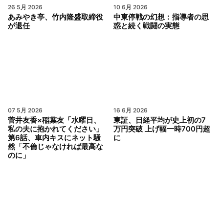
26 5月 2026
10 6月 2026
あみやき亭、竹内隆盛取締役
中東停戦の幻想：指導者の思
が退任
惑と続く戦闘の実態
07 5月 2026
16 6月 2026
菅井友香×稲葉友「水曜日、
東証、日経平均が史上初の7
私の夫に抱かれてください」
万円突破 上げ幅一時700円超
第6話、車内キスにネット騒
に
然「不倫じゃなければ最高な
のに」