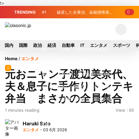
t>
TRENDING
#1
破産した全東信、金融債権者リ
スト公開 最高額は約220億円
#2
破産した全東信、債権者63金融
機関リスト判明 銀行が半数、最大は近
#3
プロ野球2026年、勝ち組と負
国内
国際
政治
経済
自動車
IT
エンタメ
スポーツ
畿産業信組
け組の明暗 阪神完売も動員伸び悩む球
#4
＜訃報＞元自民党参院議員の藤
Home
/
エンタメ
団
野公孝氏が死去、78歳 妻は料理研究家
#5
東芝、かつてのライバル日立の
元おニャン子渡辺美奈代、
の真紀子氏
元社長が取締役に就任—再上場に向け視
#6
九州ガス、熊本地震で八代地区
夫＆息子に手作りトンテキ
界良好
のガス供給停止 「2次災害防止」を理
#7
破産した全東信、最大債権者は
弁当 まさかの全員集合
由に
近畿産業信組の219億円 地銀やノンバ
#8
犬猫食禁止法案、維新が各党と
1 minutes reading
View : 65
ンクにも影響拡大
調整 中華料理店の提供に懸念
#9
破産したカード決済代行大手
Haruki Sato
「全東信」債権者リスト公開、金融機関
#10
トイレの暑さ対策に最適？ 山
エンタメ
- 03 6月 2026
63者の負債総額は1151億円
善「人感センサー搭載ファン付LEDミニ