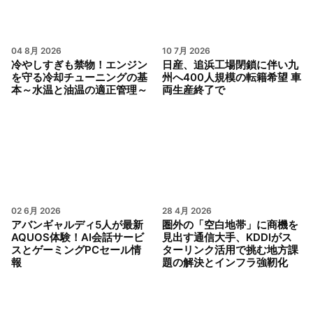
04 8月 2026
10 7月 2026
冷やしすぎも禁物！エンジン
日産、追浜工場閉鎖に伴い九
を守る冷却チューニングの基
州へ400人規模の転籍希望 車
本～水温と油温の適正管理～
両生産終了で
02 6月 2026
28 4月 2026
アバンギャルディ5人が最新
圏外の「空白地帯」に商機を
AQUOS体験！AI会話サービ
見出す通信大手、KDDIがス
スとゲーミングPCセール情
ターリンク活用で挑む地方課
報
題の解決とインフラ強靭化