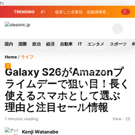
t>
TRENDING
#1
破産した全東信、金融債権者リ
スト公開 最高額は約220億円
#2
破産した全東信、債権者63金融
機関リスト判明 銀行が半数、最大は近
#3
プロ野球2026年、勝ち組と負
国内
国際
政治
経済
自動車
IT
エンタメ
スポーツ
畿産業信組
け組の明暗 阪神完売も動員伸び悩む球
#4
＜訃報＞元自民党参院議員の藤
Home
/
ライフ
団
野公孝氏が死去、78歳 妻は料理研究家
#5
東芝、かつてのライバル日立の
Galaxy S26がAmazonプ
の真紀子氏
元社長が取締役に就任—再上場に向け視
#6
九州ガス、熊本地震で八代地区
ライムデーで狙い目！長く
界良好
のガス供給停止 「2次災害防止」を理
#7
犬猫食禁止法案、維新が各党と
使えるスマホとして選ぶ
由に
調整 中華料理店の提供に懸念
#8
破産した全東信、最大債権者は
理由と注目セール情報
近畿産業信組の219億円 地銀やノンバ
#9
トイレの暑さ対策に最適？ 山善
1 minutes reading
View : 25
ンクにも影響拡大
「人感センサー搭載ファン付LEDミニラ
#10
破産したカード決済代行大手
Kenji Watanabe
イト」を試してみた
「全東信」債権者リスト公開、金融機関