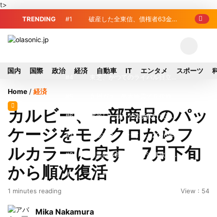
t>
TRENDING
#1
破産した全東信、債権者63金融
機関リスト判明 銀行が半数、最大は近
#2
プロ野球2026年、勝ち組と負
畿産業信組
け組の明暗 阪神完売も動員伸び悩む球
#3
＜訃報＞元自民党参院議員の藤
国内
国際
政治
経済
自動車
IT
エンタメ
スポーツ
団
野公孝氏が死去、78歳 妻は料理研究家
#4
東芝、かつてのライバル日立の
Home
/
経済
の真紀子氏
元社長が取締役に就任—再上場に向け視
#5
九州ガス、熊本地震で八代地区
カルビー、一部商品のパッ
界良好
のガス供給停止 「2次災害防止」を理
#6
破産したカード決済代行大手
ケージをモノクロからフ
由に
「全東信」債権者リスト公開、金融機関
#7
アルプスアルパイン、2026年8
ルカラーに戻す 7月下旬
63者の負債総額は1151億円
月1日付人事異動を発表
#8
榛葉幹事長、辺野古沖事故で
から順次復活
「地元メディアの報道不足」指摘 那覇
#9
ソニー、熊本・菊陽町拠点停
1 minutes reading
View : 54
訪問中
止 復旧見通し立たず 半導体集積地に
#10
窓破損で乗客の体が機外に吸
Mika Nakamura
懸念
い出される ギリシャ発航空機が緊急着