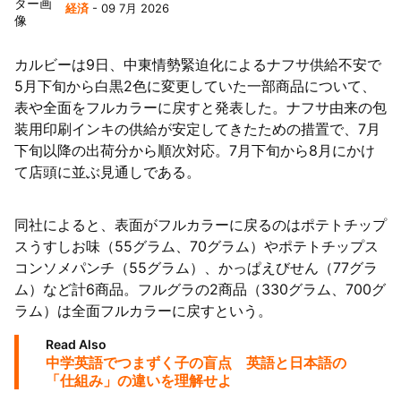
経済
- 09 7月 2026
陸
カルビーは9日、中東情勢緊迫化によるナフサ供給不安で
5月下旬から白黒2色に変更していた一部商品について、
表や全面をフルカラーに戻すと発表した。ナフサ由来の包
装用印刷インキの供給が安定してきたための措置で、7月
下旬以降の出荷分から順次対応。7月下旬から8月にかけ
て店頭に並ぶ見通しである。
同社によると、表面がフルカラーに戻るのはポテトチップ
スうすしお味（55グラム、70グラム）やポテトチップス
コンソメパンチ（55グラム）、かっぱえびせん（77グラ
ム）など計6商品。フルグラの2商品（330グラム、700グ
ラム）は全面フルカラーに戻すという。
Read Also
中学英語でつまずく子の盲点 英語と日本語の
「仕組み」の違いを理解せよ