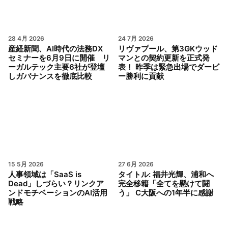
28 4月 2026
24 7月 2026
産経新聞、AI時代の法務DX
リヴァプール、第3GKウッド
セミナーを6月9日に開催 リ
マンとの契約更新を正式発
ーガルテック主要6社が登壇
表！ 昨季は緊急出場でダービ
しガバナンスを徹底比較
ー勝利に貢献
15 5月 2026
27 6月 2026
人事領域は「SaaS is
タイトル: 福井光輝、浦和へ
Dead」しづらい？リンクア
完全移籍「全てを懸けて闘
ンドモチベーションのAI活用
う」 C大阪への1年半に感謝
戦略