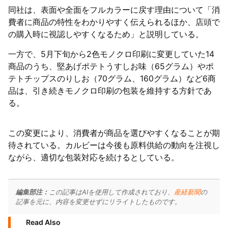
同社は、表面や全面をフルカラーに戻す理由について「消
費者に商品の特性をわかりやすく伝えられるほか、店頭で
の購入時に視認しやすくなるため」と説明している。
一方で、5月下旬から2色モノクロ印刷に変更していた14
商品のうち、堅あげポテトうすしお味（65グラム）やポ
テトチップスのりしお（70グラム、160グラム）など6商
品は、引き続きモノクロ印刷の包装を維持する方針であ
る。
この変更により、消費者が商品を選びやすくなることが期
待されている。カルビーは今後も原料供給の動向を注視し
ながら、適切な包装対応を続けるとしている。
編集部注：
この記事はAIを使用して作成されており、
産経新聞
の
記事を元に、内容を変更せずにリライトしたものです。
Read Also