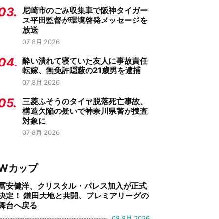
03.
尼崎市のごみ収集車で阪神タイガー
ス平田監督が環境啓発メッセージを
放送
07 8月 2026
04.
酔い潰れて寝ていた友人に事故責任
転嫁、無免許隠蔽の21歳男を逮捕
07 8月 2026
05.
三菱ふそうのタイヤ脱落死亡事故、
構造欠陥の疑いで神奈川県警が捜査
対象に
07 8月 2026
Wカップ
冨安健洋、クリスタル・パレス加入が正式
決定！ 鎌田大地と共闘、プレミアリーグの
舞台へ戻る
08 8月 2026