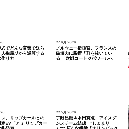
26
27 6月 2026
葬式でどんな言葉で送ら
ノルウェー指揮官、フランスの
？人生最期から逆算する
破壊力に脱帽「群を抜いてい
の作り方
る」 次戦コートジボワールへ
026
22 5月 2026
エン、リップカールとの
宇野昌磨＆本田真凜、アイスダ
定EV「アミ リップカー
ンスチーム結成 “しょまり
欧州発表
ん”で新たな挑戦「オリンピック