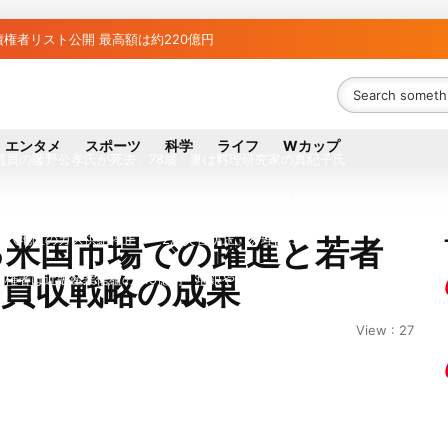
権者リスト公開 最高額は約220億円
者63金融機関リスト判明 銀行が半数、最大は近畿産業信組
ち組と負け組の明暗 阪神完売も動員伸び悩む球団
エンタメ
スポーツ
科学
ライフ
Wカップ
議員の藤野公孝氏が死去、78歳 妻は料理研究家の真紀子氏
ル日立の元社長が取締役に就任—再上場に向け視界良好
八代地区のガス供給停止 「2次災害防止」を理由に
る米国市場での躍進と若者
、買収戦略の成果
債権者は近畿産業信組の219億円 地銀やノンバンクにも影響拡大
が各党と調整 中華料理店の提供に懸念
View : 27
？ 山善「人感センサー搭載ファン付LEDミニライト」を試してみた
行大手「全東信」債権者リスト公開、金融機関63者の負債総額は1151億円