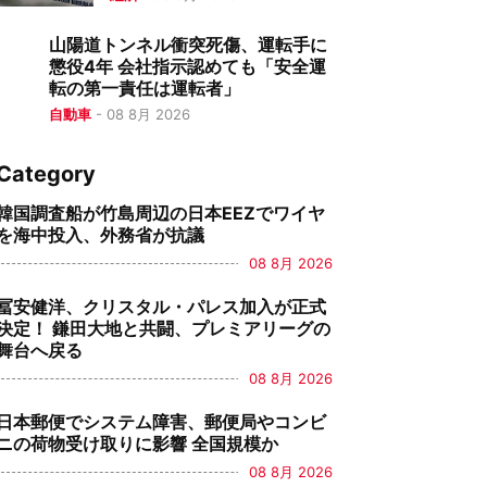
山陽道トンネル衝突死傷、運転手に
懲役4年 会社指示認めても「安全運
転の第一責任は運転者」
自動車
-
08 8月 2026
Category
韓国調査船が竹島周辺の日本EEZでワイヤ
を海中投入、外務省が抗議
08 8月 2026
冨安健洋、クリスタル・パレス加入が正式
決定！ 鎌田大地と共闘、プレミアリーグの
舞台へ戻る
08 8月 2026
日本郵便でシステム障害、郵便局やコンビ
ニの荷物受け取りに影響 全国規模か
08 8月 2026