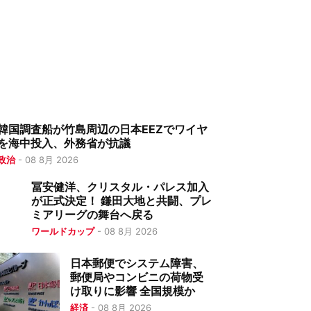
韓国調査船が竹島周辺の日本EEZでワイヤ
を海中投入、外務省が抗議
政治
-
08 8月 2026
冨安健洋、クリスタル・パレス加入
が正式決定！ 鎌田大地と共闘、プレ
ミアリーグの舞台へ戻る
ワールドカップ
-
08 8月 2026
日本郵便でシステム障害、
郵便局やコンビニの荷物受
け取りに影響 全国規模か
経済
-
08 8月 2026