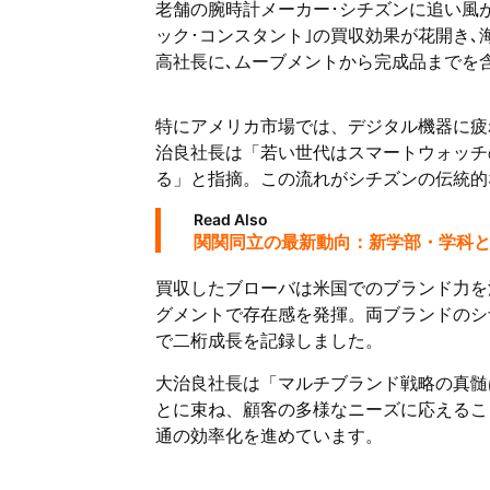
老舗の腕時計メーカー･シチズンに追い風
ック･コンスタント｣の買収効果が花開き
高社長に､ムーブメントから完成品までを
特にアメリカ市場では、デジタル機器に疲
治良社長は「若い世代はスマートウォッチ
る」と指摘。この流れがシチズンの伝統的
Read Also
関関同立の最新動向：新学部・学科
買収したブローバは米国でのブランド力を
グメントで存在感を発揮。両ブランドのシ
で二桁成長を記録しました。
大治良社長は「マルチブランド戦略の真髄
とに束ね、顧客の多様なニーズに応えるこ
通の効率化を進めています。