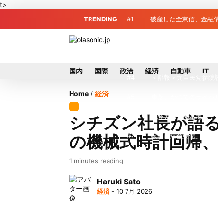
t>
TRENDING
#1
破産した全東信、金融債
#2
破産した全東信、債権
#3
プロ野球2026年、勝
国内
国際
政治
経済
自動車
IT
#4
＜訃報＞元自民党参院
Home
/
経済
#5
東芝、かつてのライバ
#6
九州ガス、熊本地震で
シチズン社長が語
の機械式時計回帰
#7
破産した全東信、最大
#8
犬猫食禁止法案、維新
1 minutes reading
#9
トイレの暑さ対策に最適
Haruki Sato
経済
- 10 7月 2026
#10
破産したカード決済代