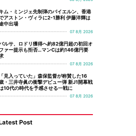
キム・ミンジェ先制弾のバイエルン、香港
でアストン・ヴィラに2-1勝利 伊藤洋輝は
途中出場
07 8月 2026
バルサ、ロドリ獲得へ約82億円超の初回オ
ファー提示も拒否…マンCは約146億円要
求
07 8月 2026
「見入っていた」森保監督が称賛した16
歳・三井寺眞の衝撃デビュー弾 新J1開幕戦
は10代の時代を予感させる一戦に
07 8月 2026
Latest Post