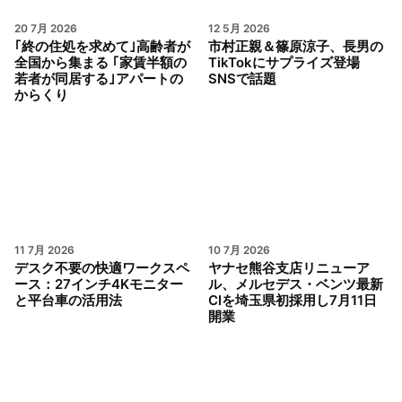
20 7月 2026
12 5月 2026
｢終の住処を求めて｣高齢者が
市村正親＆篠原涼子、長男の
全国から集まる ｢家賃半額の
TikTokにサプライズ登場
若者が同居する｣アパートの
SNSで話題
からくり
11 7月 2026
10 7月 2026
デスク不要の快適ワークスペ
ヤナセ熊谷支店リニューア
ース：27インチ4Kモニター
ル、メルセデス・ベンツ最新
と平台車の活用法
CIを埼玉県初採用し7月11日
開業