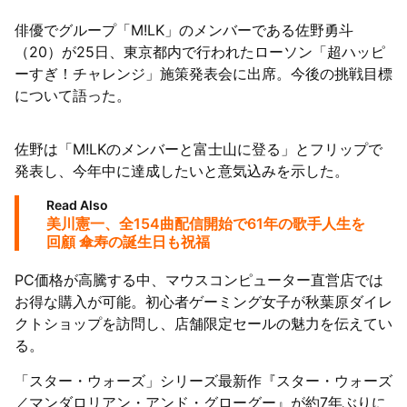
俳優でグループ「M!LK」のメンバーである佐野勇斗
（20）が25日、東京都内で行われたローソン「超ハッピ
ーすぎ！チャレンジ」施策発表会に出席。今後の挑戦目標
について語った。
佐野は「M!LKのメンバーと富士山に登る」とフリップで
発表し、今年中に達成したいと意気込みを示した。
Read Also
美川憲一、全154曲配信開始で61年の歌手人生を
回顧 傘寿の誕生日も祝福
PC価格が高騰する中、マウスコンピューター直営店では
お得な購入が可能。初心者ゲーミング女子が秋葉原ダイレ
クトショップを訪問し、店舗限定セールの魅力を伝えてい
る。
「スター・ウォーズ」シリーズ最新作『スター・ウォーズ
／マンダロリアン・アンド・グローグー』が約7年ぶりに