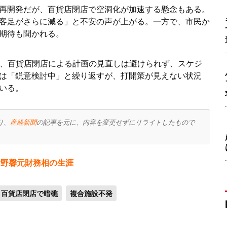
再開発だが、百貨店閉店で空洞化が加速する懸念もある。
客足がさらに減る」と不安の声が上がる。一方で、市民か
期待も聞かれる。
が、百貨店閉店による計画の見直しは避けられず、スケジ
は「鋭意検討中」と繰り返すが、打開策が見えない状況
いる。
り、
産経新聞
の記事を元に、内容を変更せずにリライトしたもので
謝野馨元財務相の生涯
百貨店閉店で暗礁
複合施設不発