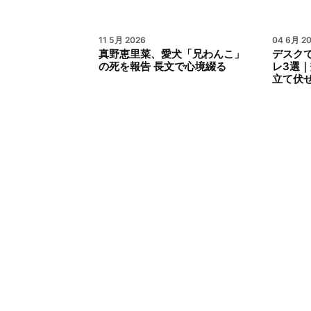
11 5月 2026
04 6月 2
真野恵里菜、愛犬「兄わんこ」
デスク
の死を報告 長文で心境綴る
レ3選
立て伏