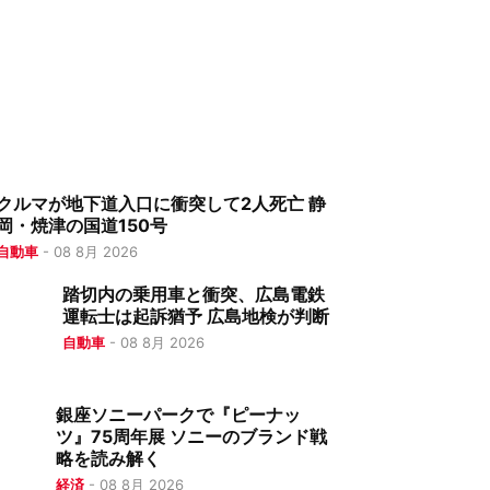
クルマが地下道入口に衝突して2人死亡 静
岡・焼津の国道150号
自動車
-
08 8月 2026
踏切内の乗用車と衝突、広島電鉄
運転士は起訴猶予 広島地検が判断
自動車
-
08 8月 2026
銀座ソニーパークで『ピーナッ
ツ』75周年展 ソニーのブランド戦
略を読み解く
経済
-
08 8月 2026