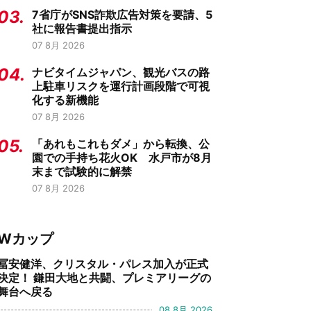
03.
7省庁がSNS詐欺広告対策を要請、5
社に報告書提出指示
07 8月 2026
04.
ナビタイムジャパン、観光バスの路
上駐車リスクを運行計画段階で可視
化する新機能
07 8月 2026
05.
「あれもこれもダメ」から転換、公
園での手持ち花火OK 水戸市が8月
末まで試験的に解禁
07 8月 2026
Wカップ
冨安健洋、クリスタル・パレス加入が正式
決定！ 鎌田大地と共闘、プレミアリーグの
舞台へ戻る
08 8月 2026