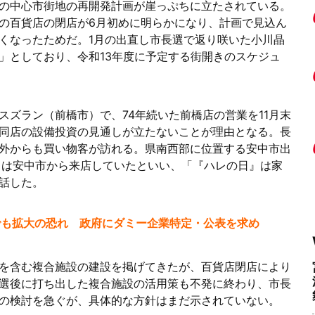
の中心市街地の再開発計画が崖っぷちに立たされている。
の百貨店の閉店が6月初めに明らかになり、計画で見込ん
くなったためだ。1月の出直し市長選で返り咲いた小川晶
」としており、令和13年度に予定する街開きのスケジュ
スズラン（前橋市）で、74年続いた前橋店の営業を11月末
同店の設備投資の見通しが立たないことが理由となる。長
外からも買い物客が訪れる。県南西部に位置する安中市出
ろは安中市から来店していたといい、「『ハレの日』は家
話した。
でも拡大の恐れ 政府にダミー企業特定・公表を求め
を含む複合施設の建設を掲げてきたが、百貨店閉店により
選後に打ち出した複合施設の活用策も不発に終わり、市長
の検討を急ぐが、具体的な方針はまだ示されていない。