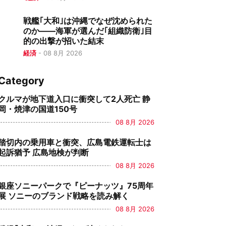
戦艦｢大和｣は沖縄でなぜ沈められた
のか――海軍が選んだ｢組織防衛｣目
的の出撃が招いた結末
経済
-
08 8月 2026
Category
クルマが地下道入口に衝突して2人死亡 静
岡・焼津の国道150号
08 8月 2026
踏切内の乗用車と衝突、広島電鉄運転士は
起訴猶予 広島地検が判断
08 8月 2026
銀座ソニーパークで『ピーナッツ』75周年
展 ソニーのブランド戦略を読み解く
08 8月 2026