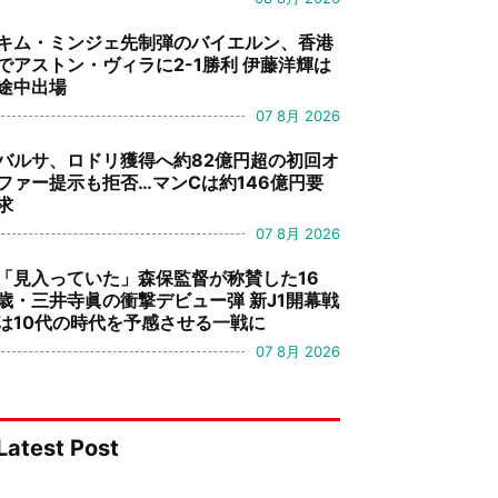
キム・ミンジェ先制弾のバイエルン、香港
でアストン・ヴィラに2-1勝利 伊藤洋輝は
途中出場
07 8月 2026
バルサ、ロドリ獲得へ約82億円超の初回オ
ファー提示も拒否…マンCは約146億円要
求
07 8月 2026
「見入っていた」森保監督が称賛した16
歳・三井寺眞の衝撃デビュー弾 新J1開幕戦
は10代の時代を予感させる一戦に
07 8月 2026
Latest Post