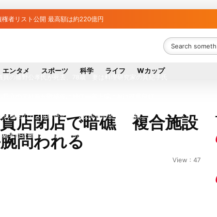
権者リスト公開 最高額は約220億円
者63金融機関リスト判明 銀行が半数、最大は近畿産業信組
ち組と負け組の明暗 阪神完売も動員伸び悩む球団
エンタメ
スポーツ
科学
ライフ
Wカップ
議員の藤野公孝氏が死去、78歳 妻は料理研究家の真紀子氏
ル日立の元社長が取締役に就任—再上場に向け視界良好
八代地区のガス供給停止 「2次災害防止」を理由に
百貨店閉店で暗礁 複合施設
手腕問われる
債権者は近畿産業信組の219億円 地銀やノンバンクにも影響拡大
が各党と調整 中華料理店の提供に懸念
View : 47
？ 山善「人感センサー搭載ファン付LEDミニライト」を試してみた
行大手「全東信」債権者リスト公開、金融機関63者の負債総額は1151億円