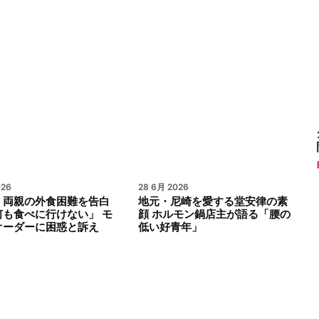
026
28 6月 2026
、両親の外食困難を告白
地元・尼崎を愛する堂安律の素
何も食べに行けない」 モ
顔 ホルモン鍋店主が語る「腰の
オーダーに困惑と訴え
低い好青年」