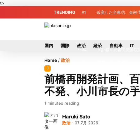
t>
TRENDING
#1
破産した全東信、金融債
#2
破産した全東信、債権
#3
プロ野球2026年、勝
国内
国際
政治
経済
自動車
IT
#4
＜訃報＞元自民党参院
Home
/
政治
#5
東芝、かつてのライバ
#6
九州ガス、熊本地震で
前橋再開発計画、
不発、小川市長の
#7
破産した全東信、最大
#8
犬猫食禁止法案、維新
1 minutes reading
#9
トイレの暑さ対策に最適
Haruki Sato
政治
- 07 7月 2026
#10
破産したカード決済代