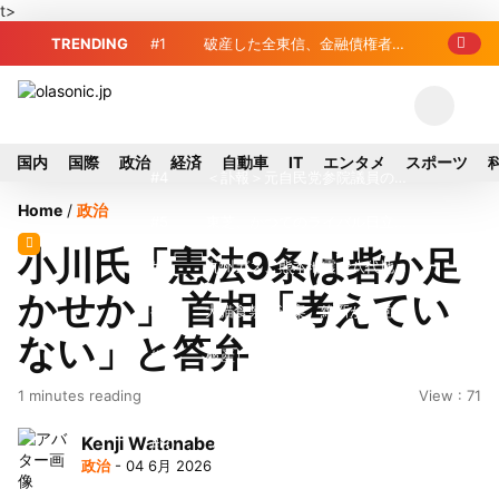
t>
TRENDING
#1
破産した全東信、金融債権者リ
スト公開 最高額は約220億円
#2
破産した全東信、債権者63金融
機関リスト判明 銀行が半数、最大は近
#3
プロ野球2026年、勝ち組と負
国内
国際
政治
経済
自動車
IT
エンタメ
スポーツ
畿産業信組
け組の明暗 阪神完売も動員伸び悩む球
#4
＜訃報＞元自民党参院議員の藤
Home
/
政治
団
野公孝氏が死去、78歳 妻は料理研究家
#5
東芝、かつてのライバル日立の
小川氏「憲法9条は砦か足
の真紀子氏
元社長が取締役に就任—再上場に向け視
#6
九州ガス、熊本地震で八代地区
かせか」 首相「考えてい
界良好
のガス供給停止 「2次災害防止」を理
#7
犬猫食禁止法案、維新が各党と
ない」と答弁
由に
調整 中華料理店の提供に懸念
#8
破産した全東信、最大債権者は
1 minutes reading
View : 71
近畿産業信組の219億円 地銀やノンバ
#9
トイレの暑さ対策に最適？ 山善
Kenji Watanabe
ンクにも影響拡大
「人感センサー搭載ファン付LEDミニラ
#10
破産したカード決済代行大手
政治
- 04 6月 2026
イト」を試してみた
「全東信」債権者リスト公開、金融機関