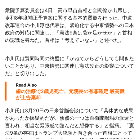
衆院予算委員会は4日、高市早苗首相と全閣僚が出席し、
63者の負債総額は1151億円
令和8年度補正予算案に関する基本的質疑を行った。中道
改革連合の小川淳也代表は、緊迫化する中東情勢への日本
政府の対応に関連し、「憲法9条は砦か足かせか」と首相
の認識を尋ねた。首相は「考えていない」と述べた。
小川氏は質問時間の終盤に「かねてからどうしても聞きた
いことがあり、中東情勢に関連し憲法改正の影響について
だ」と切り出した。
Read Also
歯の治療で2歳児死亡、元院長の有罪確定 最高裁
が上告棄却
小川氏は3月20日の日米首脳会談について「具体的な成果
があったか懐疑的だが、焦点の一つは自衛隊艦船の派遣と
言われ、相当な緊張感で臨んだと想像する」と指摘。「憲
法9条の存在はトランプ大統領と向き合った首相にとって