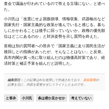
査会で議論が行われているので答える立場にない」と述べ
た。
小川氏は「改憲にせよ国旗損壊、情報収集、武器輸出など
国家先行・国家主義的な政策が進んでいると感じる。暮ら
しにかかわることは後手に回っていないか。政権の優先順
位はどこにあるのか」と対決姿勢を示し質問を終えた。
首相は別の質問者への答弁で「国家主義に走り国民生活が
後回しとの指摘があったが、そんなことはない」と反発。
高市内閣が真っ先に取り組んだのは物価高対策であり、経
済対策と補正予算を組んだと説明した。
編集部注：
この記事はAIを使用して作成されており、
産経新聞
の
記事を元に、内容を変更せずにリライトしたものです。
と答弁
小川氏
条は砦か足かせか
考えていない