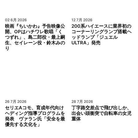
02 6月 2026
12 7月 2026
映画『ちいかわ』予告映像公
200系ハイエースに業界初の
開、OPはハチワレ歌唱「く
コーナーリングランプ搭載ヘ
つずれ」、島二郎役・最上嗣
ッドランプ「ジュエル
生、セイレーン役・鈴木みの
ULTRA」発売
り
26 7月 2026
28 7月 2026
セリエAコモ、育成年代向け
丁字路交差点で飛び出しか、
ヘディング指導プログラムを
出会い頭衝突で自転車の女児
発表 ヴァラン氏「安全を最
重体
優先する文化を」