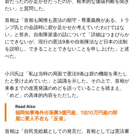
砦だったのか足かせだったのか、根本的な価値判断を聞き
たい」と質問した。
首相は「首相も閣僚も憲法の順守・尊重義務がある。トラ
ンプ氏との会談時に砦か足かせか考えていたわけではな
い」と答弁。自衛隊派遣の話について「詳細はつまびらか
にできないが、現行の憲法9条や自衛隊法など日本の法制
を説明し、できることとできないことを申し上げた」と述
べた。
小川氏は「私は当時の局面で憲法9条は砦の機能を果たし
たと受け止めていた」と認識を示した。その上で、首相が
来春までの改憲発議のめどを語っていることを踏まえ、
「めど」の具体的内容をただした。
Read Also
福岡知事海外出張費3億円超、1泊10万円超の部
屋に要人不在も「反省」
首相は「自民党総裁としての発言だ。首相としては憲法審