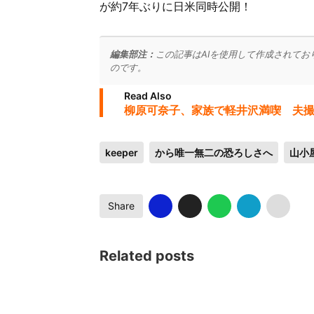
が約7年ぶりに日米同時公開！
編集部注：
この記事はAIを使用して作成されてお
のです。
Read Also
柳原可奈子、家族で軽井沢満喫 夫
keeper
から唯一無二の恐ろしさへ
山小
Share
Related posts