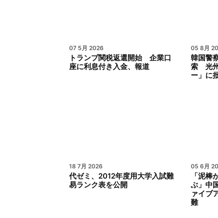
07 5月 2026
05 8月 2
トランプ関税返還開始 企業口
韓国警
座に利息付き入金、報道
索 光
ー」に
18 7月 2026
05 6月 2
代ゼミ、2012年度用大学入試難
「泥棒
易ランク表を公開
ぶ」中
ァイブ
難