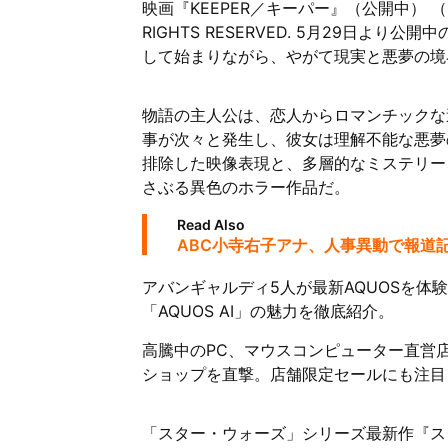
映画『KEEPER／キーパー』（公開中） （C）202
RIGHTS RESERVED. 5月29日より
して始まりながら、やがて現実と悪夢の境
物語の主人公は、恋人からロマンチックな
事が次々と発生し、彼女は理解不能な悪夢
排除した映像表現と、多層的なミステリー
さぶる異色のホラー作品だ。
Read Also
ABC小寺右子アナ、人事異動で報道
アバンギャルディ5人が最新AQUOSを体
「AQUOS AI」の魅力を徹底紹介。
高騰中のPC、マウスコンピューター直営
ショップを直撃。店舗限定セールにも注目
「スター・ウォーズ」シリーズ最新作『ス