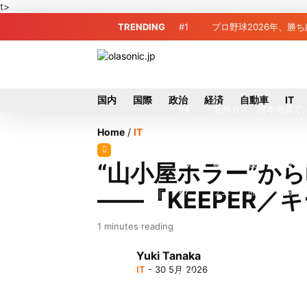
t>
TRENDING
#1
プロ野球2026年、勝
#2
＜訃報＞元自民党参院
#3
東芝、かつてのライバ
国内
国際
政治
経済
自動車
IT
#4
九州ガス、熊本地震で
Home
/
IT
#5
アルプスアルパイン、2
#6
榛葉幹事長、辺野古沖
“山小屋ホラー”か
――『KEEPER／
#7
ソニー、熊本・菊陽町
#8
地震直撃でもTSMC
1 minutes reading
#9
窓破損で乗客の体が機
Yuki Tanaka
IT
- 30 5月 2026
#10
2026-27プレシー