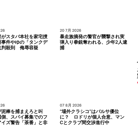
026
20 7月 2026
察がスタバ本社を家宅捜
暴走族摘発の警官が襲撃され実
州事件やゆの「タンクデ
弾入り拳銃奪われる、少年2人逮
批判殺到 侮辱容疑
捕
026
07 8月 2026
が泥棒を捕まえろと叫
“場外クラシコ”はバルサ優位
国側、スパイ募集でのフ
に？ ロドリが個人合意、マン
アイズ警告「茶番」と非
Cとクラブ間交渉進行中