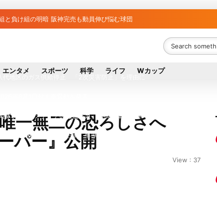
ち組と負け組の明暗 阪神完売も動員伸び悩む球団
議員の藤野公孝氏が死去、78歳 妻は料理研究家の真紀子氏
ル日立の元社長が取締役に就任—再上場に向け視界良好
エンタメ
スポーツ
科学
ライフ
Wカップ
八代地区のガス供給停止 「2次災害防止」を理由に
026年8月1日付人事異動を発表
事故で「地元メディアの報道不足」指摘 那覇訪問中
ら唯一無二の恐ろしさへ
キーパー』公開
拠点停止 復旧見通し立たず 半導体集積地に懸念
は熊本を見限らない…先端半導体工場建設は継続
View : 37
外に吸い出される ギリシャ発航空機が緊急着陸
ズンマッチ放送・配信日程まとめ