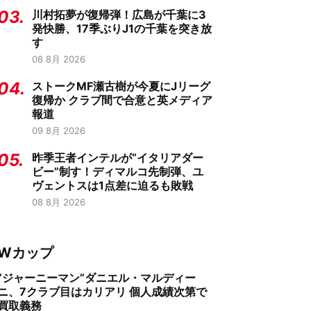
03.
川村拓夢が復帰弾！広島が千葉に3
発快勝、17季ぶりJ1の千葉を突き放
す
08 8月 2026
04.
ストークMF瀬古樹が今夏にJリーグ
復帰か クラブ間で合意と英メディア
報道
09 8月 2026
05.
昨季王者インテルが“イタリアダー
ビー”制す！ディマルコ先制弾、ユ
ヴェントスは1点差に迫るも敗戦
08 8月 2026
Wカップ
“ジャーニーマン”ダニエル・マルディー
ニ、7クラブ目はカリアリ 個人成績次第で
買取義務