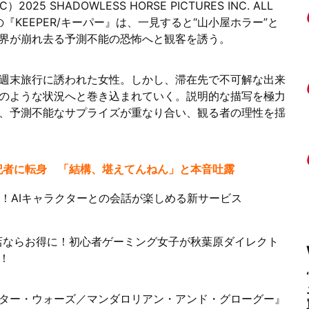
5 SHADOWLESS HORSE PICTURES INC. ALL
公開中の『KEEPER/キーパー』は、一見すると“山小屋ホラー”と
界が崩れ去る予測不能の恐怖へと観客を誘う。
週末旅行に誘われた女性。しかし、滞在先で不可解な出来
のような状況へと巻き込まれていく。説明的な描写を極力
、予測不能なサプライズが重なり合い、観る者の理性を揺
記者に転身 「結構、堪えてんねん」と本音吐露
験！AIキャラクターとの会話が楽しめる新サービス
店ならお得に！初心者ゲーミング女子が秋葉原ダイレクト
！
ター・ウォーズ／マンダロリアン・アンド・グローグー』