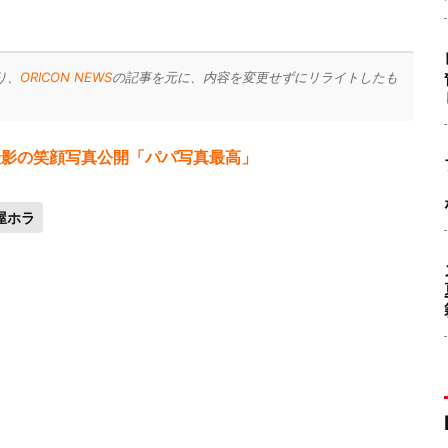
り、
ORICON NEWS
の記事を元に、内容を変更せずにリライトしたも
撮影の笑顔写真公開「パパ写真最高」
屋ホラ