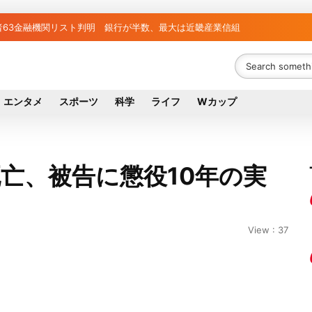
者63金融機関リスト判明 銀行が半数、最大は近畿産業信組
エンタメ
スポーツ
科学
ライフ
Wカップ
亡、被告に懲役10年の実
View : 37