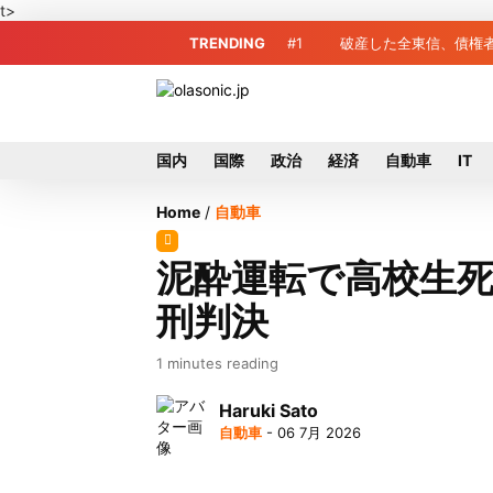
t>
TRENDING
#1
破産した全東信、債権
伸び悩む球団
国内
国際
政治
経済
自動車
IT
Home
/
自動車
泥酔運転で高校生死
刑判決
1 minutes reading
Haruki Sato
自動車
- 06 7月 2026