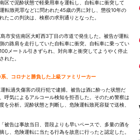
安佐南区で泥酔状態で軽乗用車を運転し、自転車に衝突して
運転致死罪などに問われた45歳の男に対し、懲役10年の
れたこの判決は、検察の求刑通りとなった。
ろ、広島市安佐南区大町西3丁目の市道で発生した。被告が運転
側の路肩を走行していた自転車に衝突。自転車に乗ってい
100メートル引きずられ、対向車と衝突してようやく停止
された。
/50系、コロナと勝負した上級ファミリーカー
車運転過失傷害の現行犯で逮捕。被告は酒に酔った状態だ
、呼気によるアルコール検知を拒否した。そのため警察は
度を分析。泥酔状態と判断し、危険運転致死容疑で送検、
「被告は事故当日、普段よりも早いペースで、多量の酒を
摘し、危険運転に当たる行為を故意に行ったと認定した。