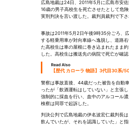
広島地裁は24日、2011年5月に広島市
16歳の男子高校生を死亡させたとして危険
実刑判決を言い渡した。裁判員裁判で下さ
事故は2011年5月2日午後9時35分ご
する軽乗用車が対向車線へ逸脱し、道路右
た高校生は車の屋根に巻き込まれたまま約
した。高校生は搬送先の病院で死亡が確認
Read Also
【歴代 カローラ 物語】3代目30系
警察は事故直後、44歳だった被告を自動
ったが「飲酒運転はしていない」と主張し
強制的に採血を行い、血中のアルコール濃
検察は同罪で起訴した。
判決公判で広島地裁の伊名波宏仁裁判長は
飲んでいたが、それを認識していた」と指