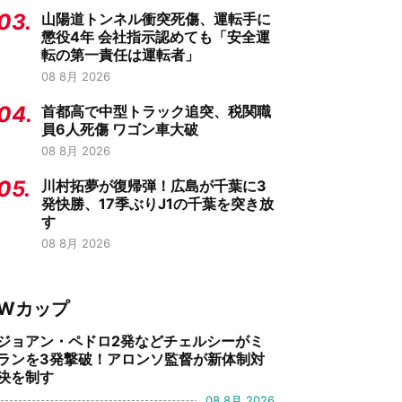
03.
山陽道トンネル衝突死傷、運転手に
懲役4年 会社指示認めても「安全運
転の第一責任は運転者」
08 8月 2026
04.
首都高で中型トラック追突、税関職
員6人死傷 ワゴン車大破
08 8月 2026
05.
川村拓夢が復帰弾！広島が千葉に3
発快勝、17季ぶりJ1の千葉を突き放
す
08 8月 2026
Wカップ
ジョアン・ペドロ2発などチェルシーがミ
ランを3発撃破！アロンソ監督が新体制対
決を制す
08 8月 2026