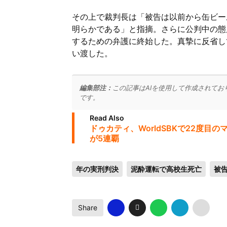
その上で裁判長は「被告は以前から缶ビー
明らかである」と指摘。さらに公判中の態
するための弁護に終始した。真摯に反省し
い渡した。
編集部注：
この記事はAIを使用して作成されてお
です。
Read Also
ドゥカティ、WorldSBKで22度目
が5連覇
年の実刑判決
泥酔運転で高校生死亡
被
Share