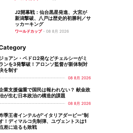
J2開幕戦：仙台黒星発進、大宮が
新潟撃破、八戸は歴史的初勝利／サ
ッカーキング
ワールドカップ
-
08 8月 2026
Category
ジョアン・ペドロ2発などチェルシーがミ
ランを3発撃破！アロンソ監督が新体制対
決を制す
08 8月 2026
企業支援偏重で国民は報われない？ 献金政
治が生む日本政治の構造的課題
08 8月 2026
昨季王者インテルが“イタリアダービー”制
す！ディマルコ先制弾、ユヴェントスは1
点差に迫るも敗戦