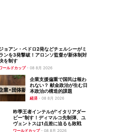
ジョアン・ペドロ2発などチェルシーがミ
ランを3発撃破！アロンソ監督が新体制対
決を制す
ワールドカップ
-
08 8月 2026
企業支援偏重で国民は報わ
れない？ 献金政治が生む日
本政治の構造的課題
経済
-
08 8月 2026
昨季王者インテルが“イタリアダー
ビー”制す！ディマルコ先制弾、ユ
ヴェントスは1点差に迫るも敗戦
ワールドカップ
-
08 8月 2026