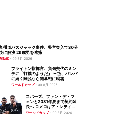
九州道バスジャック事件、警官突入で30分
後に解決 26歳男を逮捕
自動車
-
09 8月 2026
ブライトン指揮官、負傷交代のミン
テに「打撲のようだ」 三笘、バレバ
に続く離脱なら開幕戦に暗雲
ワールドカップ
-
09 8月 2026
スパーズ、ファン・デ・フ
ェンと2031年夏まで契約延
長へ ロメロはアトレティコ
移籍が有力
ワールドカップ
-
09 8月 2026