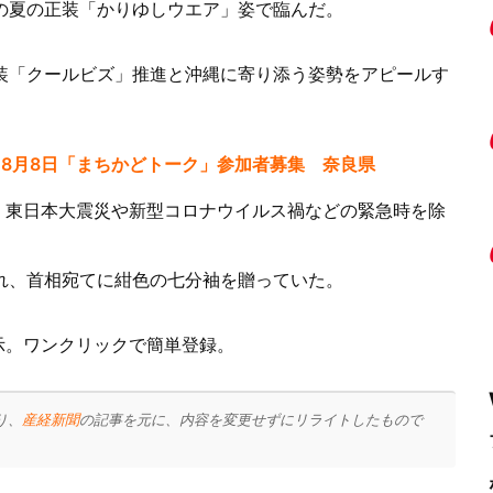
の夏の正装「かりゆしウエア」姿で臨んだ。
装「クールビズ」推進と沖縄に寄り添う姿勢をアピールす
8月8日「まちかどトーク」参加者募集 奈良県
り、東日本大震災や新型コロナウイルス禍などの緊急時を除
れ、首相宛てに紺色の七分袖を贈っていた。
表示。ワンクリックで簡単登録。
り、
産経新聞
の記事を元に、内容を変更せずにリライトしたもので