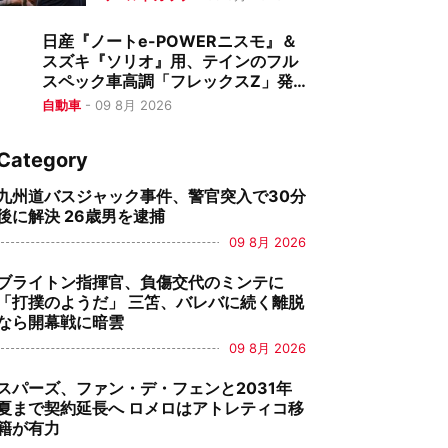
日産『ノートe-POWERニスモ』＆
スズキ『ソリオ』用、テインのフル
スペック車高調「フレックスZ」発
売
自動車
-
09 8月 2026
Category
九州道バスジャック事件、警官突入で30分
後に解決 26歳男を逮捕
09 8月 2026
ブライトン指揮官、負傷交代のミンテに
「打撲のようだ」 三笘、バレバに続く離脱
なら開幕戦に暗雲
09 8月 2026
スパーズ、ファン・デ・フェンと2031年
夏まで契約延長へ ロメロはアトレティコ移
籍が有力