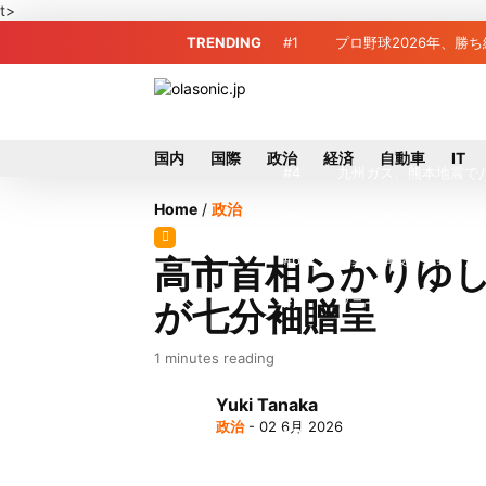
t>
TRENDING
#1
プロ野球2026年、勝
#2
＜訃報＞元自民党参院
#3
東芝、かつてのライバ
国内
国際
政治
経済
自動車
IT
#4
九州ガス、熊本地震で
Home
/
政治
#5
アルプスアルパイン、2
#6
榛葉幹事長、辺野古沖
高市首相らかりゆ
が七分袖贈呈
#7
ソニー、熊本・菊陽町
#8
地震直撃でもTSMC
1 minutes reading
#9
窓破損で乗客の体が機
Yuki Tanaka
政治
- 02 6月 2026
#10
2026-27プレシー