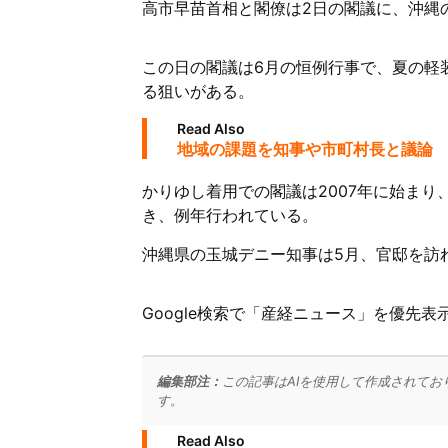
高市早苗首相と閣僚は2日の閣議に、沖縄
この日の閣議は6月の恒例行事で、夏の軽
る狙いがある。
Read Also
地域の課題を知事や市町村長と議論 
かりゆし着用での閣議は2007年に始ま
き、例年行われている。
沖縄県の玉城デニー知事は5月、官邸を訪
Google検索で「産経ニュース」を優先
編集部注：
この記事はAIを使用して作成されてお
す。
Read Also