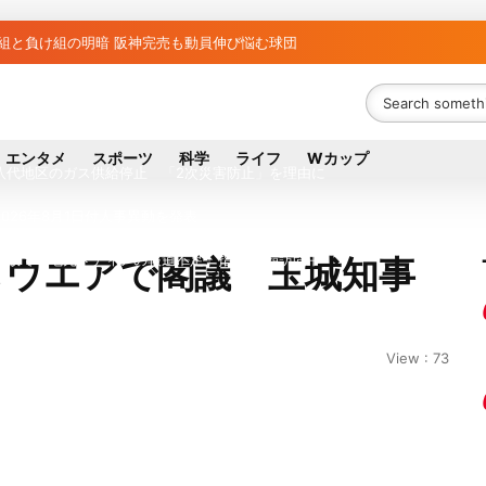
ち組と負け組の明暗 阪神完売も動員伸び悩む球団
議員の藤野公孝氏が死去、78歳 妻は料理研究家の真紀子氏
ル日立の元社長が取締役に就任—再上場に向け視界良好
エンタメ
スポーツ
科学
ライフ
Wカップ
八代地区のガス供給停止 「2次災害防止」を理由に
026年8月1日付人事異動を発表
事故で「地元メディアの報道不足」指摘 那覇訪問中
しウエアで閣議 玉城知事
拠点停止 復旧見通し立たず 半導体集積地に懸念
は熊本を見限らない…先端半導体工場建設は継続
View : 73
外に吸い出される ギリシャ発航空機が緊急着陸
ズンマッチ放送・配信日程まとめ