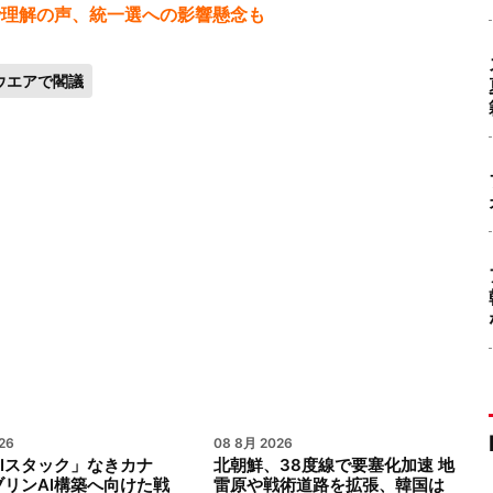
で理解の声、統一選への影響懸念も
ウエアで閣議
26
08 8月 2026
Iスタック」なきカナ
北朝鮮、38度線で要塞化加速 地
リンAI構築へ向けた戦
雷原や戦術道路を拡張、韓国は