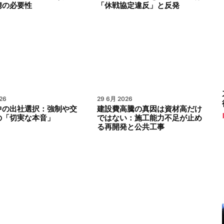
携の必要性
「休戦協定違反」と反発
26
29 6月 2026
中の出社選択：強制や交
建設費高騰の真因は資材高だけ
の「切実な本音」
ではない：施工能力不足が止め
る再開発と公共工事