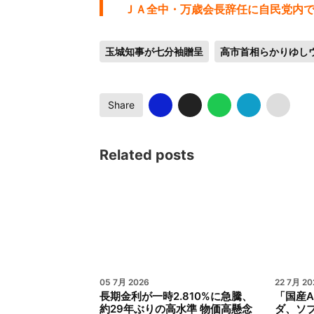
ＪＡ全中・万歳会長辞任に自民党内
玉城知事が七分袖贈呈
高市首相らかりゆし
Share
Related posts
05 7月 2026
22 7月 20
長期金利が一時2.810%に急騰、
「国産A
約29年ぶりの高水準 物価高懸念
ダ、ソブ