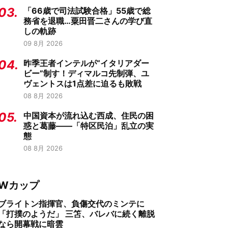
03.
「66歳で司法試験合格」55歳で総
務省を退職…粟田晋二さんの学び直
しの軌跡
09 8月 2026
04.
昨季王者インテルが“イタリアダー
ビー”制す！ディマルコ先制弾、ユ
ヴェントスは1点差に迫るも敗戦
08 8月 2026
05.
中国資本が流れ込む西成、住民の困
惑と葛藤——「特区民泊」乱立の実
態
08 8月 2026
Wカップ
ブライトン指揮官、負傷交代のミンテに
「打撲のようだ」 三笘、バレバに続く離脱
なら開幕戦に暗雲