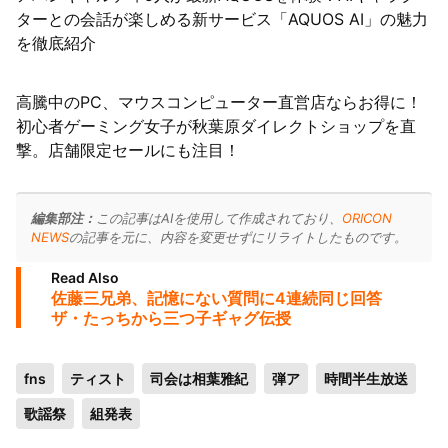
ターとの会話が楽しめる新サービス「AQUOS AI」の魅力
を徹底紹介
高騰中のPC、マウスコンピューター直営店ならお得に！
初心者ゲーミング女子が秋葉原ダイレクトショップを直
撃。店舗限定セールにも注目！
編集部注：
この記事はAIを使用して作成されており、
ORICON
NEWS
の記事を元に、内容を変更せずにリライトしたものです。
Read Also
佐藤三兄弟、記憶にない質問に4連続同じ回答
ザ・たっちから三つ子ギャグ伝授
fns
ティスト
司会は相葉雅紀
弾ア
時間半生放送
歌謡祭
組発表