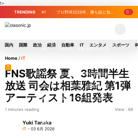
t>
TRENDING
#1
プロ野球2026年、勝ち組と負け
組の明暗 阪神完売も動員伸び悩む球団
#2
＜訃報＞元自民党参院議員の藤
野公孝氏が死去、78歳 妻は料理研究家
#3
東芝、かつてのライバル日立の
国内
国際
政治
経済
自動車
IT
エンタメ
スポーツ
の真紀子氏
元社長が取締役に就任—再上場に向け視
#4
九州ガス、熊本地震で八代地区
Home
/
IT
界良好
のガス供給停止 「2次災害防止」を理
#5
アルプスアルパイン、2026年8
FNS歌謡祭 夏、3時間半生
由に
月1日付人事異動を発表
#6
榛葉幹事長、辺野古沖事故で
放送 司会は相葉雅紀 第1弾
「地元メディアの報道不足」指摘 那覇
#7
ソニー、熊本・菊陽町拠点停
アーティスト16組発表
訪問中
止 復旧見通し立たず 半導体集積地に
#8
地震直撃でもTSMCは熊本を見
1 minutes reading
View : 66
懸念
限らない…先端半導体工場建設は継続
#9
窓破損で乗客の体が機外に吸い
Yuki Tanaka
出される ギリシャ発航空機が緊急着陸
#10
2026-27プレシーズンマッチ
IT
- 03 6月 2026
放送・配信日程まとめ