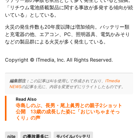
ッテリー類の事故も依然として多く発生していると指摘。
「リチウム電池搭載製品に関する事故が多発する傾向が続
いている」としている。
火災の発生件数も20年度以降は増加傾向。バッテリー類
と充電器の他、エアコン、PC、照明器具、電気かみそり
などの製品群による火災が多く発生している。
Copyright © ITmedia, Inc. All Rights Reserved.
編集部注：
この記事はAIを使用して作成されており、
ITmedia
NEWS
の記事を元に、内容を変更せずにリライトしたものです。
Read Also
寺島しのぶ、長男・尾上眞秀との親子2ショット
公開 13歳の成長した姿に「おじいちゃまそっ
くり」の声
nite
の事故最多に
モバイルバッテリ