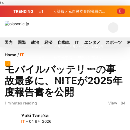
t>
TRENDING
#1
＜訃報＞元自民党参院議員の藤
野公孝氏が死去、78歳 妻は料理研究家
#2
東芝、かつてのライバル日立の
の真紀子氏
元社長が取締役に就任—再上場に向け視
#3
九州ガス、熊本地震で八代地区
国内
国際
政治
経済
自動車
IT
エンタメ
スポーツ
界良好
のガス供給停止 「2次災害防止」を理
#4
アルプスアルパイン、2026年8
Home
/
IT
由に
月1日付人事異動を発表
#5
榛葉幹事長、辺野古沖事故で
モバイルバッテリーの事
「地元メディアの報道不足」指摘 那覇
#6
地震直撃でもTSMCは熊本を見
故最多に、NITEが2025年
訪問中
限らない…先端半導体工場建設は継続
#7
2026-27プレシーズンマッチ放
度報告書を公開
送・配信日程まとめ
#8
ソニー、熊本・菊陽町拠点停
1 minutes reading
View : 84
止 復旧見通し立たず 半導体集積地に
#9
ルネサス、熊本地震で被災の錦
Yuki Tanaka
懸念
工場が生産能力全回復…川尻工場は8月5
#10
トラスコ中山、取締役数見篤
IT
- 04 6月 2026
日再開
氏が退任