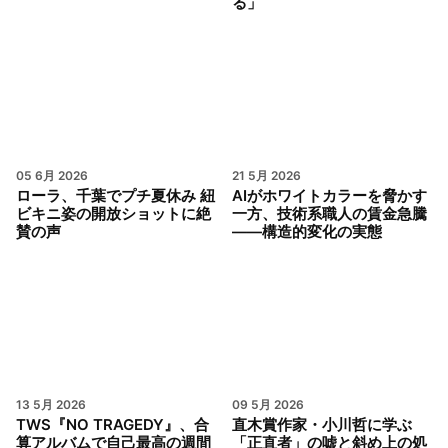
る」
05 6月 2026
21 5月 2026
ローラ、千葉でプチ夏休み 紐
AIがホワイトカラーを脅かす
ビキニ姿の開放ショットに絶
一方、技術系職人の賃金急騰
賛の声
――構造的変化の実態
13 5月 2026
09 5月 2026
TWS『NO TRAGEDY』、合
直木賞作家・小川哲に学ぶ
算アルバムで自己最高の週間
「正直者」の嘘と斜め上の処