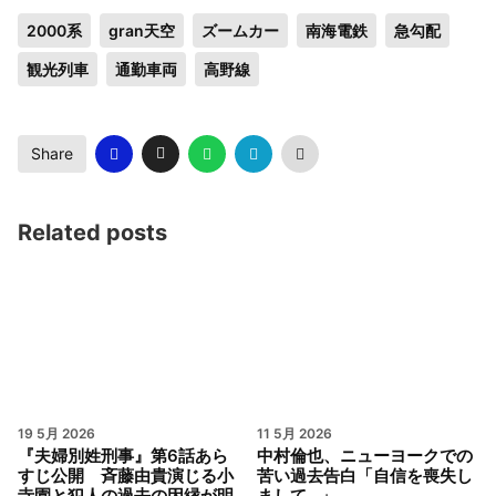
2000系
gran天空
ズームカー
南海電鉄
急勾配
観光列車
通勤車両
高野線
Share
Related posts
19 5月 2026
11 5月 2026
『夫婦別姓刑事』第6話あら
中村倫也、ニューヨークでの
すじ公開 斉藤由貴演じる小
苦い過去告白「自信を喪失し
寺園と犯人の過去の因縁が明
まして…」