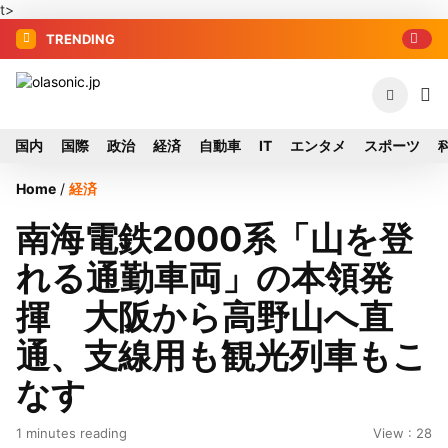
t>
TRENDING
国内
国際
政治
経済
自動車
IT
エンタメ
スポーツ
Home
/
経済
南海電鉄2000系「山を登
れる通勤車両」の本領発
揮 大阪から高野山へ直
通、支線用も観光列車もこ
なす
1 minutes reading
View : 28