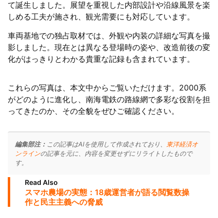
て誕生しました。展望を重視した内部設計や沿線風景を楽
しめる工夫が施され、観光需要にも対応しています。
車両基地での独占取材では、外観や内装の詳細な写真を撮
影しました。現在とは異なる登場時の姿や、改造前後の変
化がはっきりとわかる貴重な記録も含まれています。
これらの写真は、本文中からご覧いただけます。2000系
がどのように進化し、南海電鉄の路線網で多彩な役割を担
ってきたのか、その全貌をぜひご確認ください。
編集部注：
この記事はAIを使用して作成されており、
東洋経済オ
ンライン
の記事を元に、内容を変更せずにリライトしたもので
す。
Read Also
スマホ農場の実態：18歳運営者が語る閲覧数操
作と民主主義への脅威