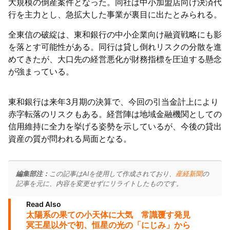
大規模の倒産案件となった。同社は中小加盟店向け決済代
行を主力とし、急拡大した事業が裏目に出たとみられる。
全東信の破綻は、東和銀行の中小企業向け融資戦略にも影
を落とす可能性がある。同行は貸し倒れリスクの分散を進
めてきたが、大口先の経営悪化が財務指標を圧迫する懸念
が強まっている。
東和銀行は来年3月期の決算で、今回の引当金計上により
赤字転落のリスクもある。経営陣は地域金融機関としての
信用維持に全力を挙げる姿勢を示しているが、今後の貸出
資産の質が問われる局面となる。
編集部注：
この記事はAIを使用して作成されており、
産経新聞
の
記事を元に、内容を変更せずにリライトしたものです。
Read Also
太陽系の果ての小天体に大気 常識覆す発見
冥王星以外で初、恒星の光の「にじみ」から