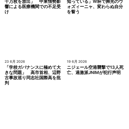
千万枚を放出」 中東情勢影
知っている」W杯で脚光のヴ
響による医療機関での不足受
ォズィーニャ、変わらぬ自分
け
を誓う
23 6月 2026
19 6月 2026
「学校ガバナンスに極めて大
ニジェール空港襲撃で13人死
きな問題」 高市首相、辺野
亡、過激派JNIMが犯行声明
古事故巡り同志社国際高を批
判