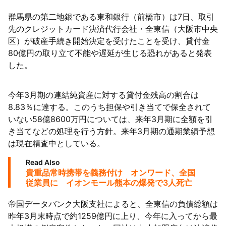
群馬県の第二地銀である東和銀行（前橋市）は7日、取引
訪問中
先のクレジットカード決済代行会社・全東信（大阪市中央
区）が破産手続き開始決定を受けたことを受け、貸付金
80億円の取り立て不能や遅延が生じる恐れがあると発表
した。
今年3月期の連結純資産に対する貸付金残高の割合は
8.83％に達する。このうち担保や引き当てで保全されて
いない58億8600万円については、来年3月期に全額を引
き当てなどの処理を行う方針。来年3月期の通期業績予想
は現在精査中としている。
Read Also
貴重品常時携帯を義務付け オンワード、全国
従業員に イオンモール熊本の爆発で3人死亡
帝国データバンク大阪支社によると、全東信の負債総額は
昨年3月末時点で約1259億円に上り、今年に入ってから最