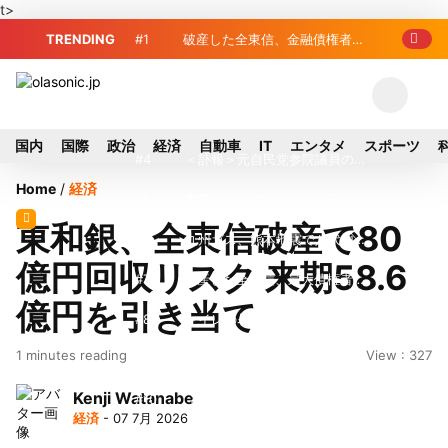
t>
TRENDING
#1
破産した全東信、金融債権者リ
スト公開 最高額は約220億円
#2
破産した全東信、債権者63金融
機関リスト判明 銀行が半数、最大は近
#3
プロ野球2026年、勝ち組と負
国内
国際
政治
経済
自動車
IT
エンタメ
スポーツ
畿産業信組
け組の明暗 阪神完売も動員伸び悩む球
#4
＜訃報＞元自民党参院議員の藤
Home
/
経済
団
野公孝氏が死去、78歳 妻は料理研究家
#5
東芝、かつてのライバル日立の
東和銀、全東信破産で80
の真紀子氏
元社長が取締役に就任—再上場に向け視
#6
九州ガス、熊本地震で八代地区
億円回収リスク 来期58.6
界良好
のガス供給停止 「2次災害防止」を理
#7
破産した全東信、最大債権者は
億円を引き当て
由に
近畿産業信組の219億円 地銀やノンバ
#8
トイレの暑さ対策に最適？ 山善
1 minutes reading
View : 327
ンクにも影響拡大
「人感センサー搭載ファン付LEDミニラ
#9
破産したカード決済代行大手
Kenji Watanabe
イト」を試してみた
「全東信」債権者リスト公開、金融機関
#10
榛葉幹事長、辺野古沖事故で
経済
- 07 7月 2026
63者の負債総額は1151億円
「地元メディアの報道不足」指摘 那覇