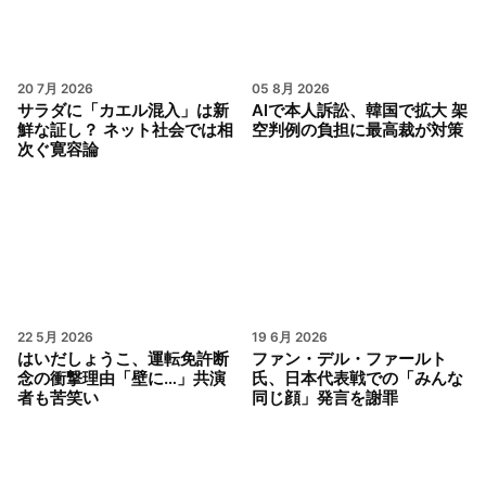
20 7月 2026
05 8月 2026
サラダに「カエル混入」は新
AIで本人訴訟、韓国で拡大 架
鮮な証し？ ネット社会では相
空判例の負担に最高裁が対策
次ぐ寛容論
22 5月 2026
19 6月 2026
はいだしょうこ、運転免許断
ファン・デル・ファールト
念の衝撃理由「壁に…」共演
氏、日本代表戦での「みんな
者も苦笑い
同じ顔」発言を謝罪