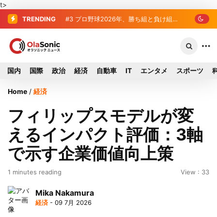
t>
TRENDING
#3
プロ野球2026年、勝ち組と負け組の
明暗 阪神完売も動員伸び悩む球団
国内
国際
政治
経済
自動車
IT
エンタメ
スポーツ
Home
/
経済
フィリップスモデルが変
えるインパクト評価：3軸
で示す企業価値向上策
1 minutes reading
View : 33
Mika Nakamura
経済
- 09 7月 2026