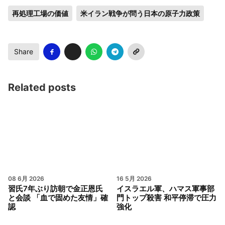
再処理工場の価値
米イラン戦争が問う日本の原子力政策
Share
Related posts
08 6月 2026
16 5月 2026
習氏7年ぶり訪朝で金正恩氏
イスラエル軍、ハマス軍事部
と会談 「血で固めた友情」確
門トップ殺害 和平停滞で圧力
認
強化