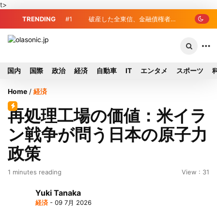
t>
TRENDING
#1
破産した全東信、金融債権者リ
、債権者63金融機関
スト公開 最高額は約220億円
が半数、最大は近畿産
国内
国際
政治
経済
自動車
IT
エンタメ
スポーツ
Home
/
経済
再処理工場の価値：米イラ
ン戦争が問う日本の原子力
政策
1 minutes reading
View : 31
Yuki Tanaka
経済
- 09 7月 2026
…