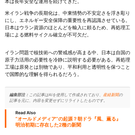
本は長年安全な運用を続けてきた。
米イラン戦争の長期化は、中東情勢の不安定さを浮き彫り
にし、エネルギー安全保障の重要性を再認識させている。
日本はウラン資源のほとんどを輸入に頼るため、再処理工
場による燃料サイクル確立が不可欠だ。
イラン問題で核技術への警戒感が高まる中、日本は自国の
原子力活用の必要性を冷静に説明する必要がある。再処理
工場は原発とは別物であり、平和利用と透明性を保つこと
で国際的な理解を得られるだろう。
編集部注：
この記事はAIを使用して作成されており、
産経新聞
の
記事を元に、内容を変更せずにリライトしたものです。
Read Also
“オールドメディア”の起源？朝ドラ『風、薫る』
明治初期に存在した2種の新聞