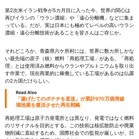
第2次米イラン戦争が5カ月目に入った今、世界の関心は
再びイランの「ウラン濃縮」や「遠心分離機」などに集ま
っている。だが、実は日本にも極めてレベルの高いウラン
濃縮・遠心分離技術があることを皆さんはご存じか。
それどころか、青森県六ケ所村には、世界に数カ所しかな
い最先端の原子（核）燃料「再処理工場」がある。「再処
理」とは使用済み燃料からウランやプルトニウムを取り出
す作業で、現在商業的に稼働している工場があるのは仏露
の2カ国だけらしい。
Read Also
「揚げたてのポテチを直送」が累計970万袋突破
湖池屋を復活させた再生戦略
再処理工場は原子力発電所とは異なり、発電ではなく燃料
のリサイクルを目的とする。この技術は核拡散防止や廃棄
物削減に直結するため、国際社会での監視が厳しいが、日