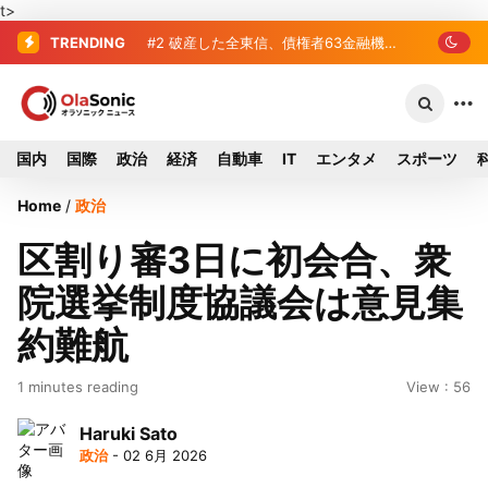
t>
TRENDING
#2
#3
プロ野球2026年、勝ち組と負け組
破産した全東信、債権者63金融
機関リスト判明 銀行が半数、最大は近
の明暗 阪神完売も動員伸び悩む球団
畿産業信組
国内
国際
政治
経済
自動車
IT
エンタメ
スポーツ
Home
/
政治
区割り審3日に初会合、衆
院選挙制度協議会は意見集
約難航
1 minutes reading
View : 56
Haruki Sato
政治
- 02 6月 2026