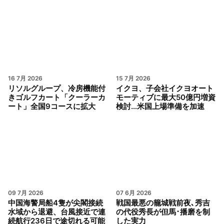
16 7月 2026
15 7月 2026
リソルグループ、冷房機能付
イクヨ、子会社イクヨオート
きゴルフカート「クーラーカ
モーティブに最大50億円増資
ート」全国9コースに拡大
検討…米国上場準備を加速
09 7月 2026
07 6月 2026
中国海警局船4隻が尖閣接続
戦国最悪の籠城戦前夜､秀吉
水域から退避、台風接近で連
の代役秀長が但馬･播磨を制
続航行236日で途切れる可能
した実力