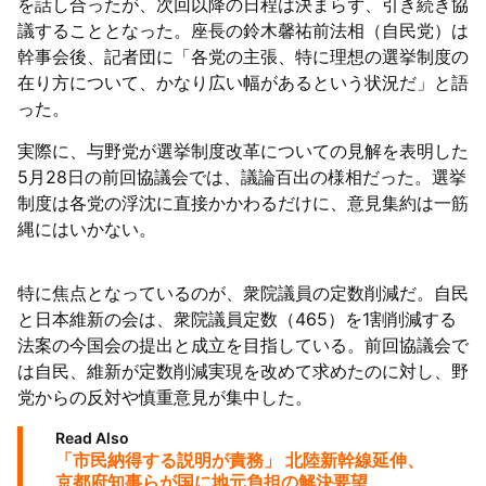
を話し合ったが、次回以降の日程は決まらず、引き続き協
議することとなった。座長の鈴木馨祐前法相（自民党）は
幹事会後、記者団に「各党の主張、特に理想の選挙制度の
在り方について、かなり広い幅があるという状況だ」と語
った。
実際に、与野党が選挙制度改革についての見解を表明した
5月28日の前回協議会では、議論百出の様相だった。選挙
制度は各党の浮沈に直接かかわるだけに、意見集約は一筋
縄にはいかない。
特に焦点となっているのが、衆院議員の定数削減だ。自民
と日本維新の会は、衆院議員定数（465）を1割削減する
法案の今国会の提出と成立を目指している。前回協議会で
は自民、維新が定数削減実現を改めて求めたのに対し、野
党からの反対や慎重意見が集中した。
Read Also
「市民納得する説明が責務」 北陸新幹線延伸、
京都府知事らが国に地元負担の解決要望