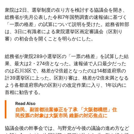
衆院は2日、選挙制度の在り方を検討する協議会を開き、
総務省が先月公表した令和7年国勢調査の速報値に基づく
「一票の格差」の試算について説明を受けた。総務省幹部
は、3日に有識者による衆院選挙区画定審議会（区割り
審）の初会合を開くことを明らかにした。
総務省が衆院289小選挙区の「一票の格差」を試算した結
果、最大は2・274倍となった。速報値で人口最少だった
のは石川3区で、格差が2倍超となったのは14都道府県の
計39選挙区に上った。区割り審は、格差が2倍未満となる
よう各都道府県内の区割りの改定作業に入り、1年以内に
首相に勧告する。
Read Also
自民、副首都法案修正を了承 「大阪都構想」住
民投票の対象は大阪市民 維新の対応焦点に
協議会後の幹事会では、与野党が今後の議論の進め方など