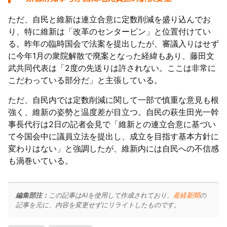
ただ、自民と維新は連立合意に定数削減を盛り込んでお
り、特に維新は「改革のセンターピン」と位置付けてい
る。昨年の臨時国会で法案を提出したが、審議入りはせず
に今年1月の衆院解散で廃案となった経緯もあり、藤田文
武共同代表は「2度の先送りは許されない。ここは非常に
こだわっている部分だ」と主張している。
ただ、自民内では定数削減に関して一部で慎重な意見も根
強く、維新の姿勢と温度差が目立つ。自民の萩生田光一幹
事長代行は2日の記者会見で「維新との連立合意に基づい
て今国会中に議員立法を提出し、成立を目指す基本方針に
変わりはない」と強調したが、維新内には自民への不信感
も渦巻いている。
編集部注：
この記事はAIを使用して作成されており、
産経新聞
の
記事を元に、内容を変更せずにリライトしたものです。