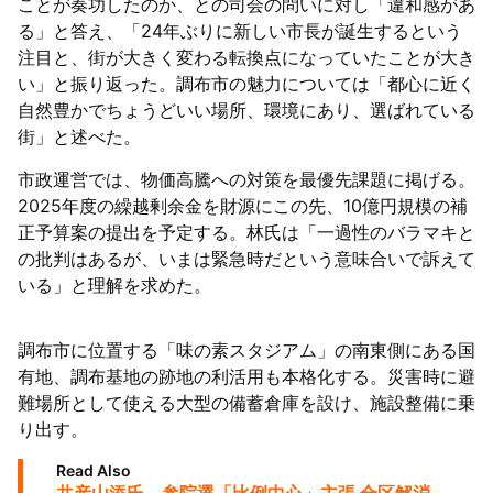
ことが奏功したのか、との司会の問いに対し「違和感があ
る」と答え、「24年ぶりに新しい市長が誕生するという
注目と、街が大きく変わる転換点になっていたことが大き
い」と振り返った。調布市の魅力については「都心に近く
自然豊かでちょうどいい場所、環境にあり、選ばれている
街」と述べた。
市政運営では、物価高騰への対策を最優先課題に掲げる。
2025年度の繰越剰余金を財源にこの先、10億円規模の補
正予算案の提出を予定する。林氏は「一過性のバラマキと
の批判はあるが、いまは緊急時だという意味合いで訴えて
いる」と理解を求めた。
調布市に位置する「味の素スタジアム」の南東側にある国
有地、調布基地の跡地の利活用も本格化する。災害時に避
難場所として使える大型の備蓄倉庫を設け、施設整備に乗
り出す。
Read Also