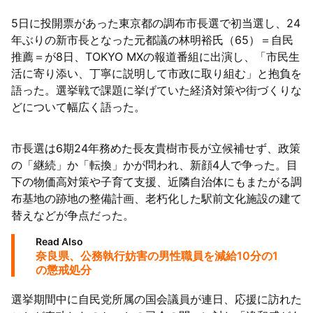
5日に投開票があった東京都の調布市長選で初当選し、24
年ぶりの新市長となった元都議の林明裕氏（65）＝自民
推薦＝が8日、TOKYO MXの報道番組に出演し、「市民生
活に寄り添い、丁寧に説明して市政に取り組む」と抱負を
語った。選挙戦で課題に挙げていた経済対策や街づくりな
どについて幅広く語った。
市長選は6期24年務めた長友貴樹市長が立候補せず、政策
の「継続」か「転換」かが問われ、新顔4人で争った。目
下の物価高対策や子育て支援、近隣自治体にもまたがる調
布基地の跡地の整備計画、老朽化した駅前文化施設の建て
替えなどが争点だった。
Read Also
奈良県、公務執行妨害の男性職員を減給10分の1
の懲戒処分
選挙期間中に自民党所属の国会議員が連日、応援に訪れた