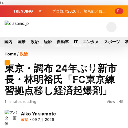
t>
TRENDING
#1
プロ野球2026年、勝ち組と負け
組の明暗 阪神完売も動員伸び悩む球団
#2
＜訃報＞元自民党参院議員の藤
野公孝氏が死去、78歳 妻は料理研究家
#3
東芝、かつてのライバル日立の
国内
国際
政治
経済
自動車
IT
エンタメ
スポーツ
の真紀子氏
元社長が取締役に就任—再上場に向け視
#4
九州ガス、熊本地震で八代地区
Home
/
政治
界良好
のガス供給停止 「2次災害防止」を理
#5
アルプスアルパイン、2026年8
東京・調布 24年ぶり新市
由に
月1日付人事異動を発表
#6
榛葉幹事長、辺野古沖事故で
長・林明裕氏「FC東京練
「地元メディアの報道不足」指摘 那覇
#7
ソニー、熊本・菊陽町拠点停
習拠点移し経済起爆剤」
訪問中
止 復旧見通し立たず 半導体集積地に
#8
地震直撃でもTSMCは熊本を見
1 minutes reading
View : 49
懸念
限らない…先端半導体工場建設は継続
#9
窓破損で乗客の体が機外に吸い
Aiko Yamamoto
出される ギリシャ発航空機が緊急着陸
#10
2026-27プレシーズンマッチ
政治
- 09 7月 2026
放送・配信日程まとめ