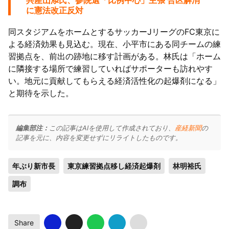
共産山添氏、参院選「比例中心」主張 合区解消
に憲法改正反対
同スタジアムをホームとするサッカーJリーグのFC東京に
よる経済効果も見込む。現在、小平市にある同チームの練
習拠点を、前出の跡地に移す計画がある。林氏は「ホーム
に隣接する場所で練習していればサポーターも訪れやす
い。地元に貢献してもらえる経済活性化の起爆剤になる」
と期待を示した。
編集部注：
この記事はAIを使用して作成されており、
産経新聞
の
記事を元に、内容を変更せずにリライトしたものです。
年ぶり新市長
東京練習拠点移し経済起爆剤
林明裕氏
調布
Share