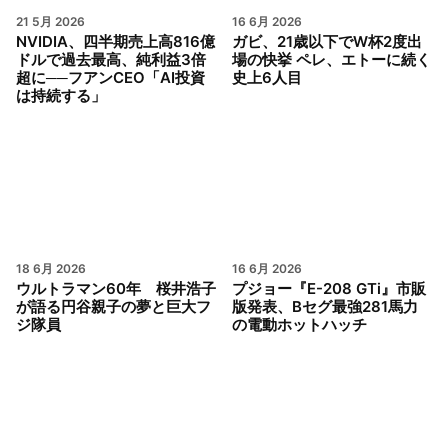
21 5月 2026
16 6月 2026
NVIDIA、四半期売上高816億
ガビ、21歳以下でW杯2度出
ドルで過去最高、純利益3倍
場の快挙 ペレ、エトーに続く
超に──フアンCEO「AI投資
史上6人目
は持続する」
18 6月 2026
16 6月 2026
ウルトラマン60年 桜井浩子
プジョー『E-208 GTi』市販
が語る円谷親子の夢と巨大フ
版発表、Bセグ最強281馬力
ジ隊員
の電動ホットハッチ