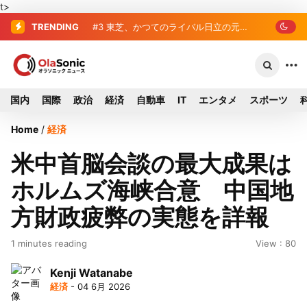
t>
TRENDING
#3
東芝、かつてのライバル日立の元社
長が取締役に就任—再上場に向け視界良
好
国内
国際
政治
経済
自動車
IT
エンタメ
スポーツ
Home
/
経済
米中首脳会談の最大成果は
ホルムズ海峡合意 中国地
方財政疲弊の実態を詳報
1 minutes reading
View : 80
Kenji Watanabe
経済
- 04 6月 2026