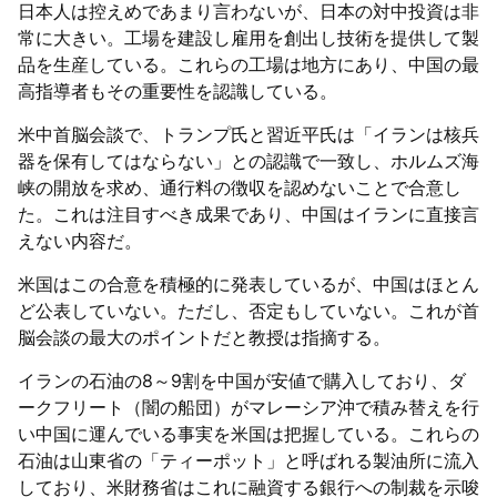
日本人は控えめであまり言わないが、日本の対中投資は非
常に大きい。工場を建設し雇用を創出し技術を提供して製
品を生産している。これらの工場は地方にあり、中国の最
高指導者もその重要性を認識している。
米中首脳会談で、トランプ氏と習近平氏は「イランは核兵
器を保有してはならない」との認識で一致し、ホルムズ海
峡の開放を求め、通行料の徴収を認めないことで合意し
た。これは注目すべき成果であり、中国はイランに直接言
えない内容だ。
米国はこの合意を積極的に発表しているが、中国はほとん
ど公表していない。ただし、否定もしていない。これが首
脳会談の最大のポイントだと教授は指摘する。
イランの石油の8～9割を中国が安値で購入しており、ダ
ークフリート（闇の船団）がマレーシア沖で積み替えを行
い中国に運んでいる事実を米国は把握している。これらの
石油は山東省の「ティーポット」と呼ばれる製油所に流入
しており、米財務省はこれに融資する銀行への制裁を示唆