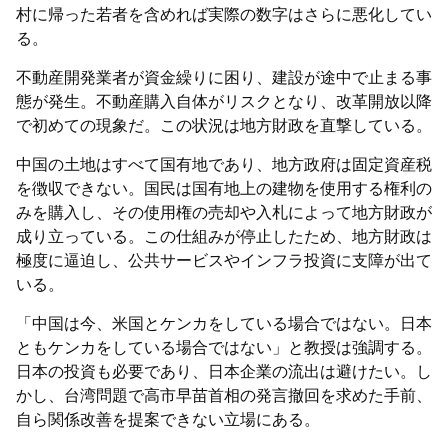
村に帰った若者を含めれば実際の数字はさらに悪化してい
る。
不動産開発業者が資金繰りに困り、建設が途中で止まる事
態が発生。不動産購入自体がリスクとなり、改革開放以降
で初めての現象だ。この状況は地方財政を直撃している。
中国の土地はすべて国有地であり、地方政府は固定資産税
を徴収できない。国民は国有地上の建物を使用する権利の
みを購入し、その使用権の売却や入札によって地方財政が
成り立っている。この仕組みが停止したため、地方財政は
極度に逼迫し、公共サービスやインフラ投資に支障が出て
いる。
「中国は今、米国とケンカをしている場合ではない。日本
ともケンカをしている場合ではない」と教授は強調する。
日本の投資も必要であり、日本企業の流出は避けたい。し
かし、台湾問題で高市早苗首相の発言撤回を求めた手前、
自ら関係改善を提案できない立場にある。