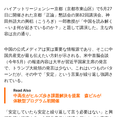
ハイアットリージェンシー京都（京都市東山区）で5月27
日に開催された京都「正論」懇話会の第82回講演会。神
田外語大の興梠（こうろぎ）一郎教授が「中国を読み解く
～いま何が起きているのか？」と題して講演した。主な内
容は次の通り。
中国の公式メディアは実は重要な情報源であり、そこに中
国共産党が最も伝えたい方針が示される。米中首脳会談
（今年5月）の報道内容は大半が習近平国家主席の発言
で、トランプ大統領の発言は少ない。これはいつものパタ
ーンだが、その中で「安定」という言葉が繰り返し強調さ
れている。
Read Also
中高生がヒルズ歩き課題解決を提案 森ビルが
体験型プログラム初開催
「安定していたら安定と繰り返して言う必要はない」と興