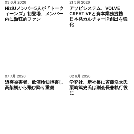
03 6月 2026
21 5月 2026
NiziUメンバー5人が『トーク
アソビシステム、VOLVE
ィーンズ』初登場、メンバー
CREATIVEと資本業務提携
内に熱狂的ファン
日本発カルチャーIP創出を強
化
07 7月 2026
02 6月 2026
追突被害者、飲酒検知拒否し
学究社、新社長に斉藤浩太氏
高架橋から飛び降り重傷
栗崎篤史氏は副会長兼執行役
に