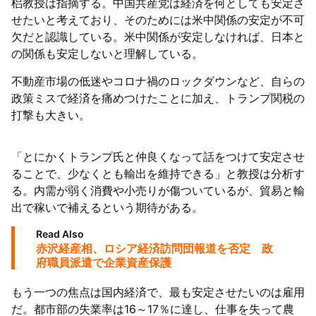
梠教授は指摘する。中国共産党は経済を何としても安定さ
せたいと考えており、そのためには米中関係の安定が不可
欠だと認識している。米中関係が安定しなければ、日本と
の関係も安定しないと理解している。
不動産市場の低迷やコロナ禍のロックダウンなど、自らの
政策ミスで経済を痛めつけたことに加え、トランプ関税の
打撃も大きい。
「とにかくトランプ氏と仲良くなって話をつけて安定させ
ることで、少なくとも輸出を維持できる」と教授は分析す
る。内需が弱く消費や小売りが傷ついているが、貿易と輸
出で稼いで補えるという期待がある。
Read Also
赤沢経産相、ロシア経済訪問団報道を否定 政
府職員派遣で企業資産保護
もう一つの焦点は国内経済で、最も安定させたいのは雇用
だ。都市部の失業率は16～17％に達し、仕事を失って農