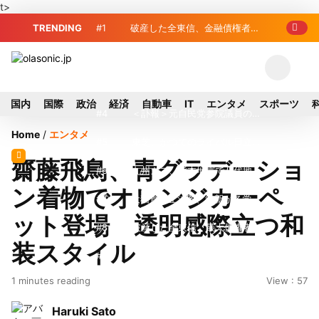
t>
TRENDING
#1
破産した全東信、金融債権者リ
スト公開 最高額は約220億円
#2
破産した全東信、債権者63金融
機関リスト判明 銀行が半数、最大は近
#3
プロ野球2026年、勝ち組と負
国内
国際
政治
経済
自動車
IT
エンタメ
スポーツ
畿産業信組
け組の明暗 阪神完売も動員伸び悩む球
#4
＜訃報＞元自民党参院議員の藤
Home
/
エンタメ
団
野公孝氏が死去、78歳 妻は料理研究家
#5
東芝、かつてのライバル日立の
齋藤飛鳥、青グラデーショ
の真紀子氏
元社長が取締役に就任—再上場に向け視
#6
九州ガス、熊本地震で八代地区
ン着物でオレンジカーペ
界良好
のガス供給停止 「2次災害防止」を理
#7
犬猫食禁止法案、維新が各党と
ット登場 透明感際立つ和
由に
調整 中華料理店の提供に懸念
#8
破産した全東信、最大債権者は
装スタイル
近畿産業信組の219億円 地銀やノンバ
#9
トイレの暑さ対策に最適？ 山善
1 minutes reading
View : 57
ンクにも影響拡大
「人感センサー搭載ファン付LEDミニラ
#10
破産したカード決済代行大手
Haruki Sato
イト」を試してみた
「全東信」債権者リスト公開、金融機関