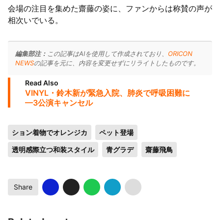
会場の注目を集めた齋藤の姿に、ファンからは称賛の声が
相次いでいる。
編集部注：
この記事はAIを使用して作成されており、
ORICON
NEWS
の記事を元に、内容を変更せずにリライトしたものです。
Read Also
VINYL・鈴木新が緊急入院、肺炎で呼吸困難に
—3公演キャンセル
ション着物でオレンジカ
ペット登場
透明感際立つ和装スタイル
青グラデ
齋藤飛鳥
Share