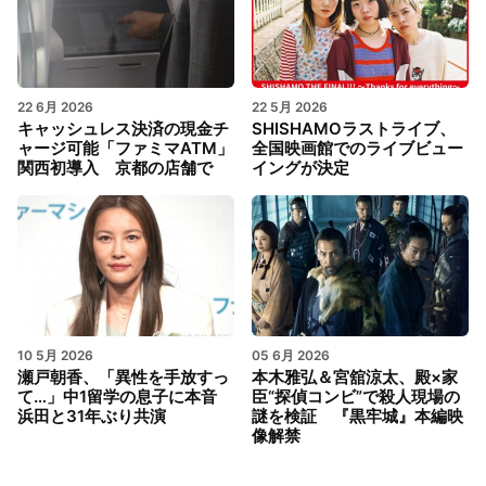
22 6月 2026
22 5月 2026
キャッシュレス決済の現金チ
SHISHAMOラストライブ、
ャージ可能「ファミマATM」
全国映画館でのライブビュー
関西初導入 京都の店舗で
イングが決定
10 5月 2026
05 6月 2026
瀬戸朝香、「異性を手放すっ
本木雅弘＆宮舘涼太、殿×家
て…」中1留学の息子に本音
臣“探偵コンビ”で殺人現場の
浜田と31年ぶり共演
謎を検証 『黒牢城』本編映
像解禁