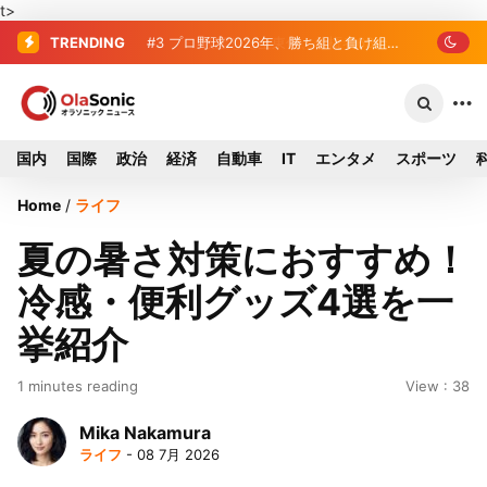
t>
TRENDING
#2
#3
プロ野球2026年、勝ち組と負け組の
破産した全東信、債権者63金融
機関リスト判明 銀行が半数、最大は近
明暗 阪神完売も動員伸び悩む球団
畿産業信組
国内
国際
政治
経済
自動車
IT
エンタメ
スポーツ
Home
/
ライフ
夏の暑さ対策におすすめ！
冷感・便利グッズ4選を一
挙紹介
1 minutes reading
View : 38
Mika Nakamura
ライフ
- 08 7月 2026