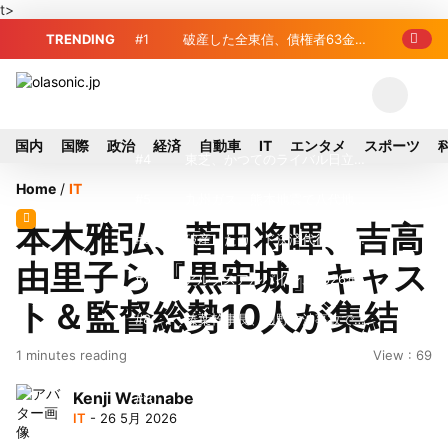
t>
TRENDING
#1
破産した全東信、債権者63金融
機関リスト判明 銀行が半数、最大は近
#2
プロ野球2026年、勝ち組と負
畿産業信組
け組の明暗 阪神完売も動員伸び悩む球
#3
＜訃報＞元自民党参院議員の藤
国内
国際
政治
経済
自動車
IT
エンタメ
スポーツ
団
野公孝氏が死去、78歳 妻は料理研究家
#4
東芝、かつてのライバル日立の
Home
/
IT
の真紀子氏
元社長が取締役に就任—再上場に向け視
#5
九州ガス、熊本地震で八代地区
本木雅弘、菅田将暉、吉高
界良好
のガス供給停止 「2次災害防止」を理
#6
破産したカード決済代行大手
由里子ら『黒牢城』キャス
由に
「全東信」債権者リスト公開、金融機関
#7
アルプスアルパイン、2026年8
ト＆監督総勢10人が集結
63者の負債総額は1151億円
月1日付人事異動を発表
#8
榛葉幹事長、辺野古沖事故で
1 minutes reading
View : 69
「地元メディアの報道不足」指摘 那覇
#9
ソニー、熊本・菊陽町拠点停
Kenji Watanabe
訪問中
止 復旧見通し立たず 半導体集積地に
#10
窓破損で乗客の体が機外に吸
IT
- 26 5月 2026
懸念
い出される ギリシャ発航空機が緊急着