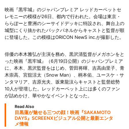
映画『黒牢城』のジャパンプレミア レッドカーペットセ
陸
レモニーの模様が26日、都内で行われた。会場は東京・
ららぽーと豊洲のシーサイドデッキに特設され、舞台上の
城型にくり抜かれたバックパネルからキャストと監督が順
に登場した。この模様はORICON NewS inc.が撮影した。
俳優の本木雅弘が主演を務め、黒沢清監督がメガホンをと
った映画『黒牢城』（6月19日公開）のジャパンプレミア
に、本木、黒沢監督をはじめ、菅田将暉、吉高由里子、青
木崇高、宮舘涼太（Snow Man）、柄本佑、ユースケ・サ
ンタマリア、吉原光夫、坂東龍汰らキャストと監督総勢
10人が登壇した。レッドカーペット上には多くのファン
が詰めかけ、華やかなイベントとなった。
Read Also
目黒蓮が魅せる三つの顔！映画『SAKAMOTO
DAYS』SCREENXビジュアル公開と最新エンタ
メ情報